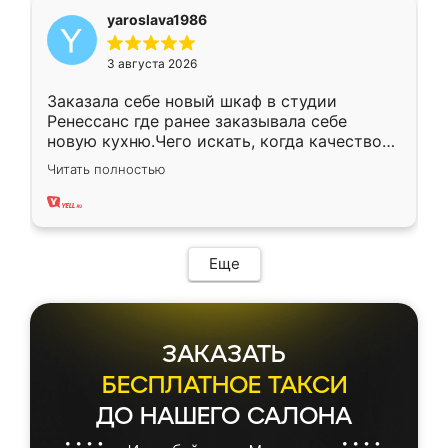
yaroslava1986
3 августа 2026
Заказала себе новый шкаф в студии
Ренессанс где ранее заказывала себе
новую кухню.Чего искать, когда качеством
вполне довольна. Служит кухня уже почти
Читать полностью
два года, нареканий нет.
Еще
ЗАКАЗАТЬ
БЕСПЛАТНОЕ ТАКСИ
ДО НАШЕГО САЛОНА