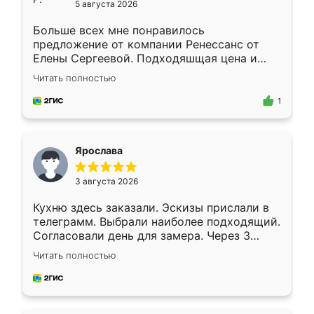
5 августа 2026
Больше всех мне понравилось
предложение от компании Ренессанс от
Елены Сергеевой. Подходяшщая цена и
короткие сроки изготовления. Приехавший
Читать полностью
для замера сотрудник Владислав
предложил по моему эскизу самый
1
подходящий вариант шкафа. Немного его
видоизменил, получилось даже лучше, чем
я хотела.
Ярослава
3 августа 2026
Кухню здесь заказали. Эскизы прислали в
телеграмм. Выбрали наиболее подходящий.
Согласовали день для замера. Через 3
недели кухня была уже готова. Остались
Читать полностью
довольны работой. Спасибо Ренессанс
мебель за качественную работу!