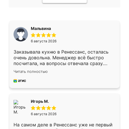
Мальвина
6 августа 2026
Заказывала кухню в Ренессанс, осталась
очень довольна. Менеджер всё быстро
посчитала, на вопросы отвечала сразу.
Замерщик приехал в субботу, подошёл к
Читать полностью
делу со всей ответственностью. Собрали
за день, ребята работали аккуратно, даже
пыли почти не было. Качество отличное,
ящики ходят плавно, ничего не скрипит.
Всё подошло как влитое.
Игорь М.
6 августа 2026
На самом деле в Ренессанс уже не первый