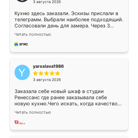
3 августа 2026
Кухню здесь заказали. Эскизы прислали в
телеграмм. Выбрали наиболее подходящий.
Согласовали день для замера. Через 3
недели кухня была уже готова. Остались
Читать полностью
довольны работой. Спасибо Ренессанс
мебель за качественную работу!
yaroslava1986
3 августа 2026
Заказала себе новый шкаф в студии
Ренессанс где ранее заказывала себе
новую кухню.Чего искать, когда качеством
вполне довольна. Служит кухня уже почти
Читать полностью
два года, нареканий нет.