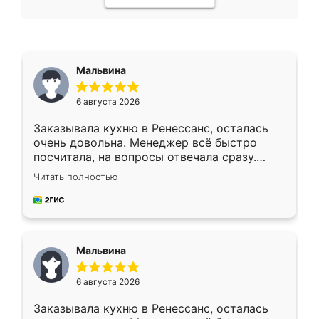
Мальвина
6 августа 2026
Заказывала кухню в Ренессанс, осталась
очень довольна. Менеджер всё быстро
посчитала, на вопросы отвечала сразу.
Замерщик приехал в субботу, подошёл к
Читать полностью
делу со всей ответственностью. Собрали
за день, ребята работали аккуратно, даже
пыли почти не было. Качество отличное,
ящики ходят плавно, ничего не скрипит.
Всё подошло как влитое.
Мальвина
6 августа 2026
Заказывала кухню в Ренессанс, осталась