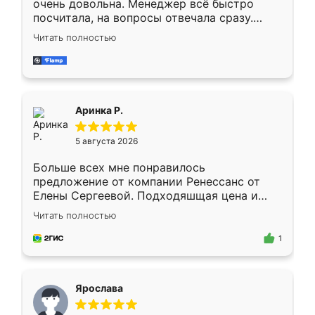
очень довольна. Менеджер всё быстро
посчитала, на вопросы отвечала сразу.
Замерщик приехал в субботу, подошёл к
Читать полностью
делу со всей ответственностью. Собрали
за день, ребята работали аккуратно, даже
пыли почти не было. Качество отличное,
ящики ходят плавно, ничего не скрипит.
Всё подошло как влитое.
Аринка Р.
5 августа 2026
Больше всех мне понравилось
предложение от компании Ренессанс от
Елены Сергеевой. Подходяшщая цена и
короткие сроки изготовления. Приехавший
Читать полностью
для замера сотрудник Владислав
предложил по моему эскизу самый
1
подходящий вариант шкафа. Немного его
видоизменил, получилось даже лучше, чем
я хотела.
Ярослава