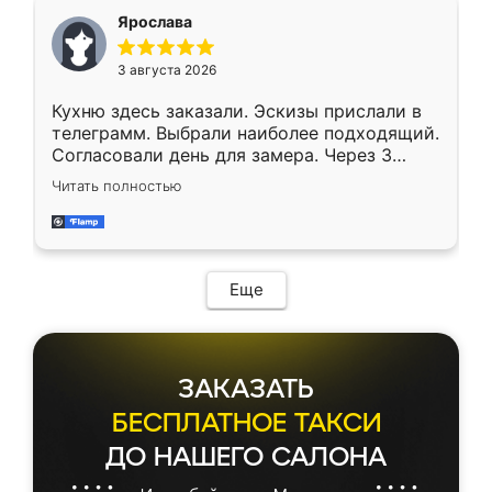
Ярослава
3 августа 2026
Кухню здесь заказали. Эскизы прислали в
телеграмм. Выбрали наиболее подходящий.
Согласовали день для замера. Через 3
недели кухня была уже готова. Остались
Читать полностью
довольны работой. Спасибо Ренессанс
мебель за качественную работу!
Еще
ЗАКАЗАТЬ
БЕСПЛАТНОЕ ТАКСИ
ДО НАШЕГО САЛОНА