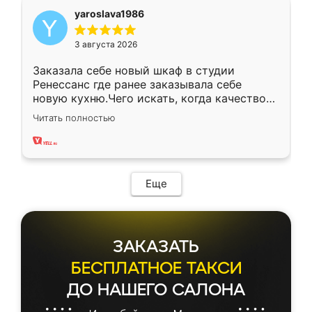
yaroslava1986
3 августа 2026
Заказала себе новый шкаф в студии
Ренессанс где ранее заказывала себе
новую кухню.Чего искать, когда качеством
вполне довольна. Служит кухня уже почти
Читать полностью
два года, нареканий нет.
Еще
ЗАКАЗАТЬ
БЕСПЛАТНОЕ ТАКСИ
ДО НАШЕГО САЛОНА