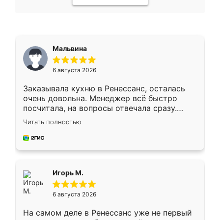
Мальвина
6 августа 2026
Заказывала кухню в Ренессанс, осталась
очень довольна. Менеджер всё быстро
посчитала, на вопросы отвечала сразу.
Замерщик приехал в субботу, подошёл к
Читать полностью
делу со всей ответственностью. Собрали
за день, ребята работали аккуратно, даже
пыли почти не было. Качество отличное,
ящики ходят плавно, ничего не скрипит.
Всё подошло как влитое.
Игорь М.
6 августа 2026
На самом деле в Ренессанс уже не первый