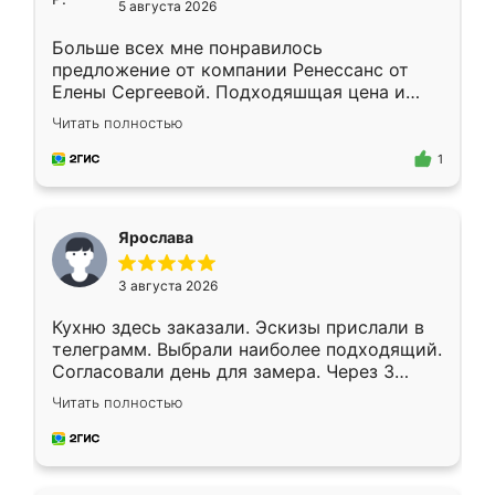
5 августа 2026
Больше всех мне понравилось
предложение от компании Ренессанс от
Елены Сергеевой. Подходяшщая цена и
короткие сроки изготовления. Приехавший
Читать полностью
для замера сотрудник Владислав
предложил по моему эскизу самый
1
подходящий вариант шкафа. Немного его
видоизменил, получилось даже лучше, чем
я хотела.
Ярослава
3 августа 2026
Кухню здесь заказали. Эскизы прислали в
телеграмм. Выбрали наиболее подходящий.
Согласовали день для замера. Через 3
недели кухня была уже готова. Остались
Читать полностью
довольны работой. Спасибо Ренессанс
мебель за качественную работу!