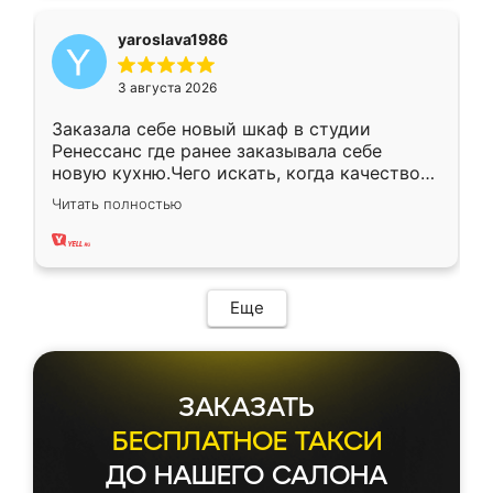
yaroslava1986
3 августа 2026
Заказала себе новый шкаф в студии
Ренессанс где ранее заказывала себе
новую кухню.Чего искать, когда качеством
вполне довольна. Служит кухня уже почти
Читать полностью
два года, нареканий нет.
Еще
ЗАКАЗАТЬ
БЕСПЛАТНОЕ ТАКСИ
ДО НАШЕГО САЛОНА