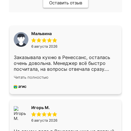
Оставить отзыв
Мальвина
6 августа 2026
Заказывала кухню в Ренессанс, осталась
очень довольна. Менеджер всё быстро
посчитала, на вопросы отвечала сразу.
Замерщик приехал в субботу, подошёл к
Читать полностью
делу со всей ответственностью. Собрали
за день, ребята работали аккуратно, даже
пыли почти не было. Качество отличное,
ящики ходят плавно, ничего не скрипит.
Всё подошло как влитое.
Игорь М.
6 августа 2026