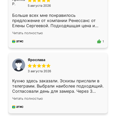
5 августа 2026
Больше всех мне понравилось
предложение от компании Ренессанс от
Елены Сергеевой. Подходяшщая цена и
короткие сроки изготовления. Приехавший
Читать полностью
для замера сотрудник Владислав
предложил по моему эскизу самый
1
подходящий вариант шкафа. Немного его
видоизменил, получилось даже лучше, чем
я хотела.
Ярослава
3 августа 2026
Кухню здесь заказали. Эскизы прислали в
телеграмм. Выбрали наиболее подходящий.
Согласовали день для замера. Через 3
недели кухня была уже готова. Остались
Читать полностью
довольны работой. Спасибо Ренессанс
мебель за качественную работу!