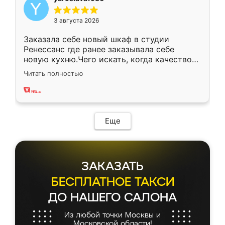
3 августа 2026
Заказала себе новый шкаф в студии
Ренессанс где ранее заказывала себе
новую кухню.Чего искать, когда качеством
вполне довольна. Служит кухня уже почти
Читать полностью
два года, нареканий нет.
Еще
ЗАКАЗАТЬ
БЕСПЛАТНОЕ ТАКСИ
ДО НАШЕГО САЛОНА
Из любой точки Москвы и
Московской области!