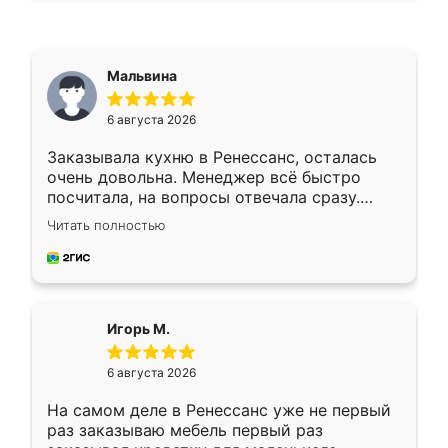
Мальвина
6 августа 2026
Заказывала кухню в Ренессанс, осталась
очень довольна. Менеджер всё быстро
посчитала, на вопросы отвечала сразу.
Замерщик приехал в субботу, подошёл к
Читать полностью
делу со всей ответственностью. Собрали
за день, ребята работали аккуратно, даже
пыли почти не было. Качество отличное,
ящики ходят плавно, ничего не скрипит.
Всё подошло как влитое.
Игорь М.
6 августа 2026
На самом деле в Ренессанс уже не первый
раз заказываю мебель первый раз