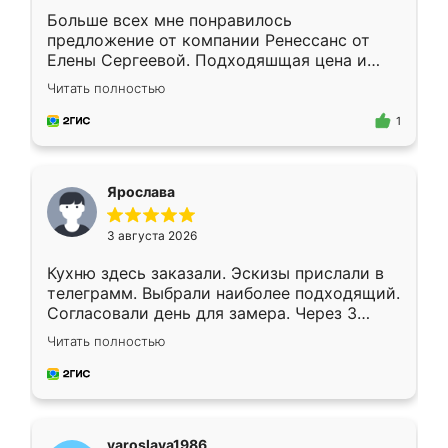
Больше всех мне понравилось
предложение от компании Ренессанс от
Елены Сергеевой. Подходяшщая цена и
короткие сроки изготовления. Приехавший
Читать полностью
для замера сотрудник Владислав
предложил по моему эскизу самый
1
подходящий вариант шкафа. Немного его
видоизменил, получилось даже лучше, чем
я хотела.
Ярослава
3 августа 2026
Кухню здесь заказали. Эскизы прислали в
телеграмм. Выбрали наиболее подходящий.
Согласовали день для замера. Через 3
недели кухня была уже готова. Остались
Читать полностью
довольны работой. Спасибо Ренессанс
мебель за качественную работу!
yaroslava1986