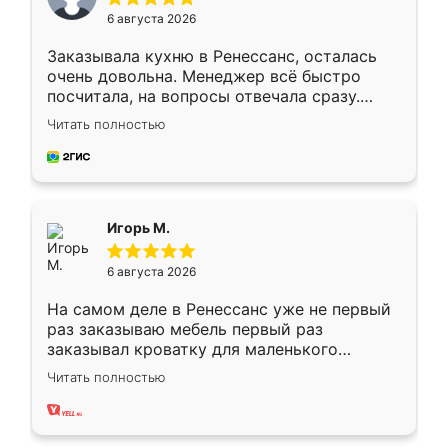
6 августа 2026
Заказывала кухню в Ренессанс, осталась
очень довольна. Менеджер всё быстро
посчитала, на вопросы отвечала сразу.
Замерщик приехал в субботу, подошёл к
Читать полностью
делу со всей ответственностью. Собрали
за день, ребята работали аккуратно, даже
пыли почти не было. Качество отличное,
ящики ходят плавно, ничего не скрипит.
Всё подошло как влитое.
Игорь М.
6 августа 2026
На самом деле в Ренессанс уже не первый
раз заказываю мебель первый раз
заказывал кроватку для маленького
ребёнка при его рождении ,во второй раз
Читать полностью
заказал шкаф-купе. По качеству очень
хорошее сборка достаточно быстрая,
также адекватные цены. До этого