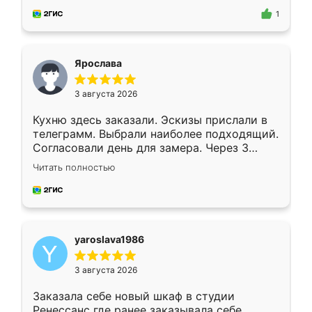
предложил по моему эскизу самый
1
подходящий вариант шкафа. Немного его
видоизменил, получилось даже лучше, чем
я хотела.
Ярослава
3 августа 2026
Кухню здесь заказали. Эскизы прислали в
телеграмм. Выбрали наиболее подходящий.
Согласовали день для замера. Через 3
недели кухня была уже готова. Остались
Читать полностью
довольны работой. Спасибо Ренессанс
мебель за качественную работу!
yaroslava1986
3 августа 2026
Заказала себе новый шкаф в студии
Ренессанс где ранее заказывала себе