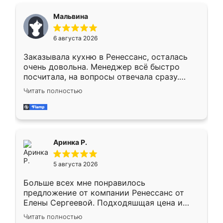
сравнивал с разными конкурентами в этом
сегменте ,выбор у конкурентов куда
Мальвина
меньше, здесь же он более разнообразный.
Мне нравится ,если что-то потребуется из
6 августа 2026
мебели буду заказывать только здесь.
Заказывала кухню в Ренессанс, осталась
очень довольна. Менеджер всё быстро
посчитала, на вопросы отвечала сразу.
Замерщик приехал в субботу, подошёл к
Читать полностью
делу со всей ответственностью. Собрали
за день, ребята работали аккуратно, даже
пыли почти не было. Качество отличное,
ящики ходят плавно, ничего не скрипит.
Всё подошло как влитое.
Аринка Р.
5 августа 2026
Больше всех мне понравилось
предложение от компании Ренессанс от
Елены Сергеевой. Подходяшщая цена и
короткие сроки изготовления. Приехавший
Читать полностью
для замера сотрудник Владислав