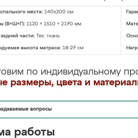
спального места:
140х200 см
Гара
ы (В×Ш×Г):
1120 × 1510 × 2170 мм
Мате
задней части:
Тех. ткань
Осно
дуемая высота матраса:
18-27 см
Нагр
товим по индивидуальному про
е размеры, цвета и материа
задаваемые вопросы
ма работы