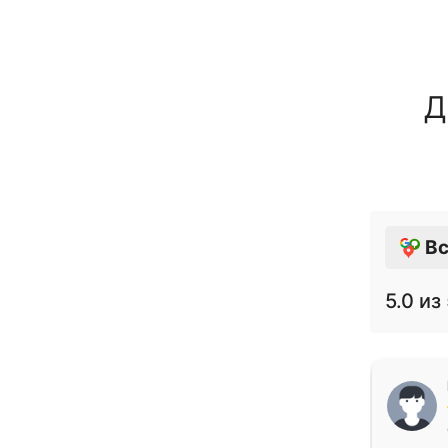
Д
Вс
5.0
из 