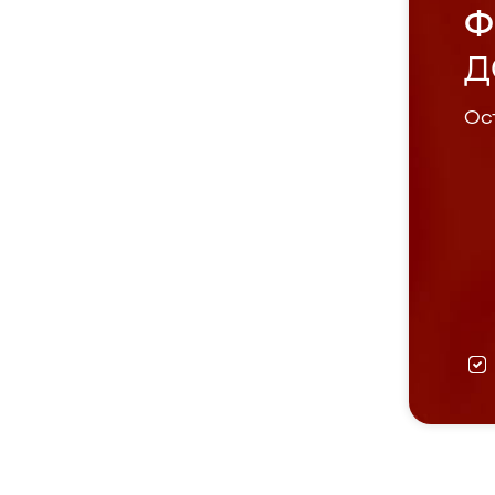
Ф
Д
Ост