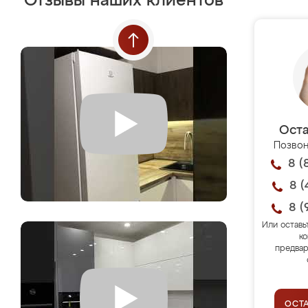
Отзывы наших клиентов
Оста
Позвон
8 (
8 (
8 (
Или оставь
ко
предвар
ОСТ