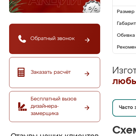
Размер 
Габарит
Обивка 
Обратный звонок
Рекомен
Изго
Заказать расчёт
любы
Бесплатный вызов
дизайнера-
Часто 
замерщика
Схе