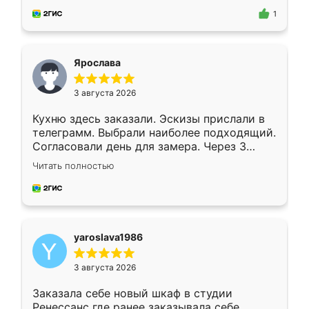
предложил по моему эскизу самый
1
подходящий вариант шкафа. Немного его
видоизменил, получилось даже лучше, чем
я хотела.
Ярослава
3 августа 2026
Кухню здесь заказали. Эскизы прислали в
телеграмм. Выбрали наиболее подходящий.
Согласовали день для замера. Через 3
недели кухня была уже готова. Остались
Читать полностью
довольны работой. Спасибо Ренессанс
мебель за качественную работу!
yaroslava1986
3 августа 2026
Заказала себе новый шкаф в студии
Ренессанс где ранее заказывала себе