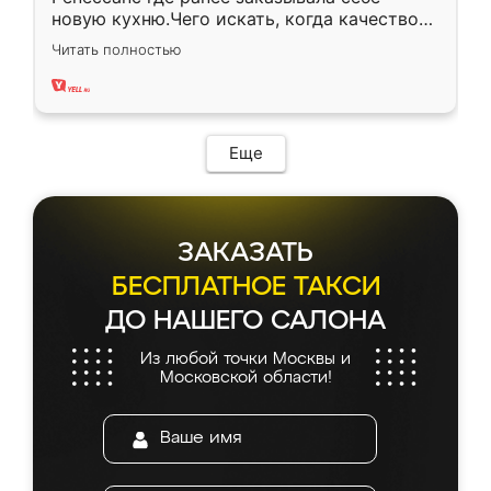
новую кухню.Чего искать, когда качеством
вполне довольна. Служит кухня уже почти
Читать полностью
два года, нареканий нет.
Еще
ЗАКАЗАТЬ
БЕСПЛАТНОЕ ТАКСИ
ДО НАШЕГО САЛОНА
Из любой точки Москвы и
Московской области!