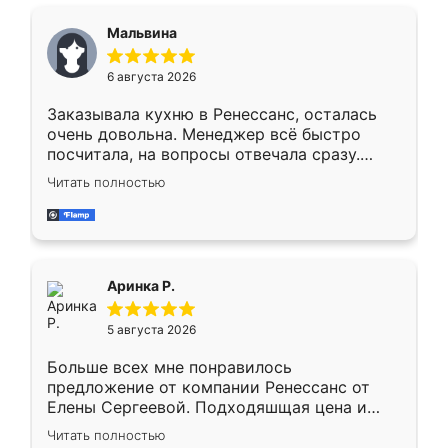
сравнивал с разными конкурентами в этом
сегменте ,выбор у конкурентов куда
Мальвина
меньше, здесь же он более разнообразный.
Мне нравится ,если что-то потребуется из
6 августа 2026
мебели буду заказывать только здесь.
Заказывала кухню в Ренессанс, осталась
очень довольна. Менеджер всё быстро
посчитала, на вопросы отвечала сразу.
Замерщик приехал в субботу, подошёл к
Читать полностью
делу со всей ответственностью. Собрали
за день, ребята работали аккуратно, даже
пыли почти не было. Качество отличное,
ящики ходят плавно, ничего не скрипит.
Всё подошло как влитое.
Аринка Р.
5 августа 2026
Больше всех мне понравилось
предложение от компании Ренессанс от
Елены Сергеевой. Подходяшщая цена и
короткие сроки изготовления. Приехавший
Читать полностью
для замера сотрудник Владислав