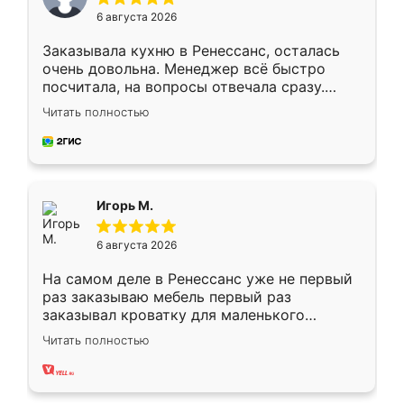
6 августа 2026
Заказывала кухню в Ренессанс, осталась
очень довольна. Менеджер всё быстро
посчитала, на вопросы отвечала сразу.
Замерщик приехал в субботу, подошёл к
Читать полностью
делу со всей ответственностью. Собрали
за день, ребята работали аккуратно, даже
пыли почти не было. Качество отличное,
ящики ходят плавно, ничего не скрипит.
Всё подошло как влитое.
Игорь М.
6 августа 2026
На самом деле в Ренессанс уже не первый
раз заказываю мебель первый раз
заказывал кроватку для маленького
ребёнка при его рождении ,во второй раз
Читать полностью
заказал шкаф-купе. По качеству очень
хорошее сборка достаточно быстрая,
также адекватные цены. До этого