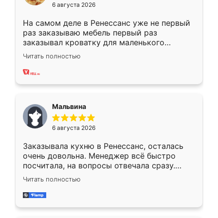
6 августа 2026
На самом деле в Ренессанс уже не первый
раз заказываю мебель первый раз
заказывал кроватку для маленького
ребёнка при его рождении ,во второй раз
Читать полностью
заказал шкаф-купе. По качеству очень
хорошее сборка достаточно быстрая,
также адекватные цены. До этого
сравнивал с разными конкурентами в этом
сегменте ,выбор у конкурентов куда
Мальвина
меньше, здесь же он более разнообразный.
Мне нравится ,если что-то потребуется из
6 августа 2026
мебели буду заказывать только здесь.
Заказывала кухню в Ренессанс, осталась
очень довольна. Менеджер всё быстро
посчитала, на вопросы отвечала сразу.
Замерщик приехал в субботу, подошёл к
Читать полностью
делу со всей ответственностью. Собрали
за день, ребята работали аккуратно, даже
пыли почти не было. Качество отличное,
ящики ходят плавно, ничего не скрипит.