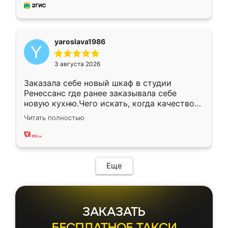
мебель за качественную работу!
yaroslava1986
3 августа 2026
Заказала себе новый шкаф в студии
Ренессанс где ранее заказывала себе
новую кухню.Чего искать, когда качеством
вполне довольна. Служит кухня уже почти
Читать полностью
два года, нареканий нет.
Еще
ЗАКАЗАТЬ