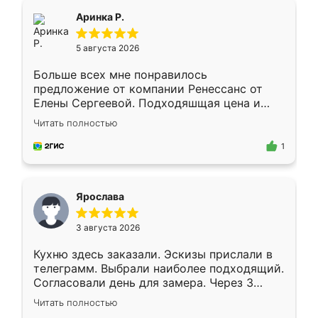
Всё подошло как влитое.
Аринка Р.
5 августа 2026
Больше всех мне понравилось
предложение от компании Ренессанс от
Елены Сергеевой. Подходяшщая цена и
короткие сроки изготовления. Приехавший
Читать полностью
для замера сотрудник Владислав
предложил по моему эскизу самый
1
подходящий вариант шкафа. Немного его
видоизменил, получилось даже лучше, чем
я хотела.
Ярослава
3 августа 2026
Кухню здесь заказали. Эскизы прислали в
телеграмм. Выбрали наиболее подходящий.
Согласовали день для замера. Через 3
недели кухня была уже готова. Остались
Читать полностью
довольны работой. Спасибо Ренессанс