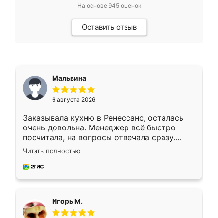
На основе
945
оценок
Оставить отзыв
Мальвина
6 августа 2026
Заказывала кухню в Ренессанс, осталась
очень довольна. Менеджер всё быстро
посчитала, на вопросы отвечала сразу.
Замерщик приехал в субботу, подошёл к
Читать полностью
делу со всей ответственностью. Собрали
за день, ребята работали аккуратно, даже
пыли почти не было. Качество отличное,
ящики ходят плавно, ничего не скрипит.
Всё подошло как влитое.
Игорь М.