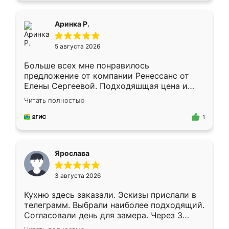
ящики ходят плавно, ничего не скрипит.
Всё подошло как влитое.
Аринка Р.
5 августа 2026
Больше всех мне понравилось
предложение от компании Ренессанс от
Елены Сергеевой. Подходяшщая цена и
короткие сроки изготовления. Приехавший
Читать полностью
для замера сотрудник Владислав
предложил по моему эскизу самый
1
подходящий вариант шкафа. Немного его
видоизменил, получилось даже лучше, чем
я хотела.
Ярослава
3 августа 2026
Кухню здесь заказали. Эскизы прислали в
телеграмм. Выбрали наиболее подходящий.
Согласовали день для замера. Через 3
недели кухня была уже готова. Остались