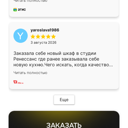
Читать полностью
довольны работой. Спасибо Ренессанс
мебель за качественную работу!
yaroslava1986
3 августа 2026
Заказала себе новый шкаф в студии
Ренессанс где ранее заказывала себе
новую кухню.Чего искать, когда качеством
вполне довольна. Служит кухня уже почти
Читать полностью
два года, нареканий нет.
Еще
ЗАКАЗАТЬ