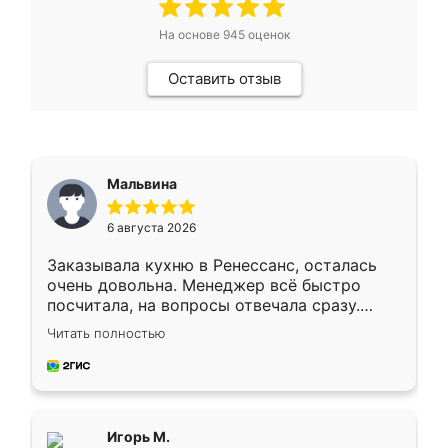
На основе
945
оценок
Оставить отзыв
Мальвина
6 августа 2026
Заказывала кухню в Ренессанс, осталась
очень довольна. Менеджер всё быстро
посчитала, на вопросы отвечала сразу.
Замерщик приехал в субботу, подошёл к
Читать полностью
делу со всей ответственностью. Собрали
за день, ребята работали аккуратно, даже
пыли почти не было. Качество отличное,
ящики ходят плавно, ничего не скрипит.
Всё подошло как влитое.
Игорь М.