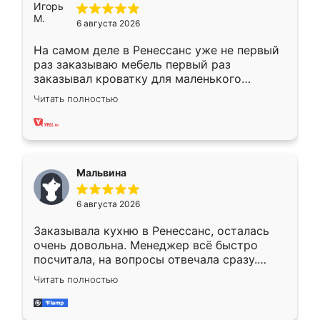
6 августа 2026
На самом деле в Ренессанс уже не первый
раз заказываю мебель первый раз
заказывал кроватку для маленького
ребёнка при его рождении ,во второй раз
Читать полностью
заказал шкаф-купе. По качеству очень
хорошее сборка достаточно быстрая,
также адекватные цены. До этого
сравнивал с разными конкурентами в этом
сегменте ,выбор у конкурентов куда
Мальвина
меньше, здесь же он более разнообразный.
Мне нравится ,если что-то потребуется из
6 августа 2026
мебели буду заказывать только здесь.
Заказывала кухню в Ренессанс, осталась
очень довольна. Менеджер всё быстро
посчитала, на вопросы отвечала сразу.
Замерщик приехал в субботу, подошёл к
Читать полностью
делу со всей ответственностью. Собрали
за день, ребята работали аккуратно, даже
пыли почти не было. Качество отличное,