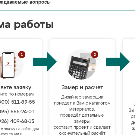
задаваемые вопросы
ма работы
вьте заявку
Замер и расчет
ите по номерам
Дизайнер-замерщик
800) 511-89-55
приедет к Вам с каталогом
материалов,
Вы
495) 665-24-01
проведёт детальные
р
926) 409-68-13
замеры,
д
составит проект и сделает
з
те заявку на сайте для
окончательный расчёт
нсультации и