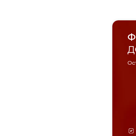
Ф
Д
Ост