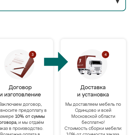
▼
Договор
Доставка
и изготовление
и установка
Заключаем договор,
Мы доставляем мебель по
 вносите предоплату в
Одинцово и всей
азмере
10% от суммы
Московской области
оговора
, и мы отдаём
бесплатно!
аказ в производство.
Стоимость сборки мебели:
Возможна оплата в
10% от стоимости заказа.