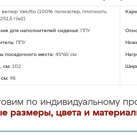
:
велюр Velutto (100% полиэстер, плотность
Карк
251,5 г/м2)
ние для наполнителей сиденья:
ППУ
Осно
итель:
ППУ
Ножк
ы посадочного места:
45*60 см
Нагр
, см:
102
Шири
 см:
98
товим по индивидуальному про
е размеры, цвета и материа