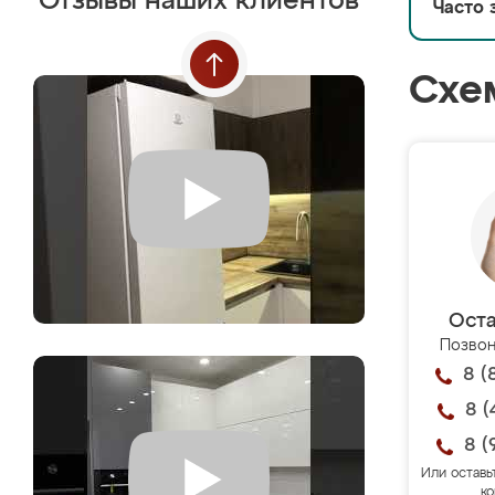
Отзывы наших клиентов
Часто 
Схе
Оста
Позвон
8 (
8 (
8 (
Или оставь
ко