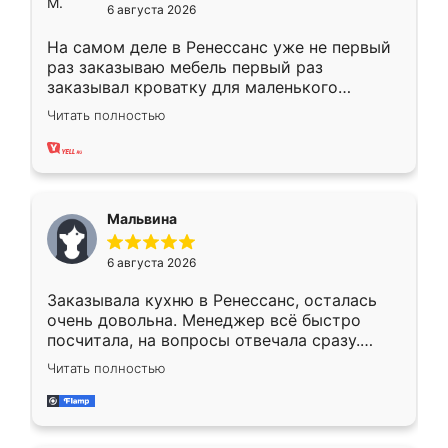
6 августа 2026
На самом деле в Ренессанс уже не первый
раз заказываю мебель первый раз
заказывал кроватку для маленького
ребёнка при его рождении ,во второй раз
Читать полностью
заказал шкаф-купе. По качеству очень
хорошее сборка достаточно быстрая,
также адекватные цены. До этого
сравнивал с разными конкурентами в этом
сегменте ,выбор у конкурентов куда
Мальвина
меньше, здесь же он более разнообразный.
Мне нравится ,если что-то потребуется из
6 августа 2026
мебели буду заказывать только здесь.
Заказывала кухню в Ренессанс, осталась
очень довольна. Менеджер всё быстро
посчитала, на вопросы отвечала сразу.
Замерщик приехал в субботу, подошёл к
Читать полностью
делу со всей ответственностью. Собрали
за день, ребята работали аккуратно, даже
пыли почти не было. Качество отличное,
ящики ходят плавно, ничего не скрипит.