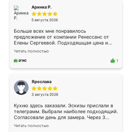
Всё подошло как влитое.
Аринка Р.
5 августа 2026
Больше всех мне понравилось
предложение от компании Ренессанс от
Елены Сергеевой. Подходяшщая цена и
короткие сроки изготовления. Приехавший
Читать полностью
для замера сотрудник Владислав
предложил по моему эскизу самый
1
подходящий вариант шкафа. Немного его
видоизменил, получилось даже лучше, чем
я хотела.
Ярослава
3 августа 2026
Кухню здесь заказали. Эскизы прислали в
телеграмм. Выбрали наиболее подходящий.
Согласовали день для замера. Через 3
недели кухня была уже готова. Остались
Читать полностью
довольны работой. Спасибо Ренессанс