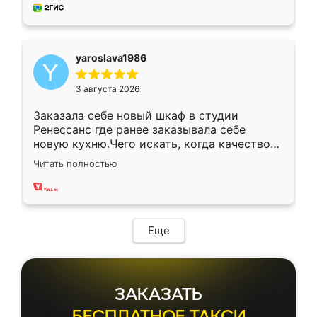
мебель за качественную работу!
yaroslava1986
3 августа 2026
Заказала себе новый шкаф в студии
Ренессанс где ранее заказывала себе
новую кухню.Чего искать, когда качеством
вполне довольна. Служит кухня уже почти
Читать полностью
два года, нареканий нет.
Еще
ЗАКАЗАТЬ