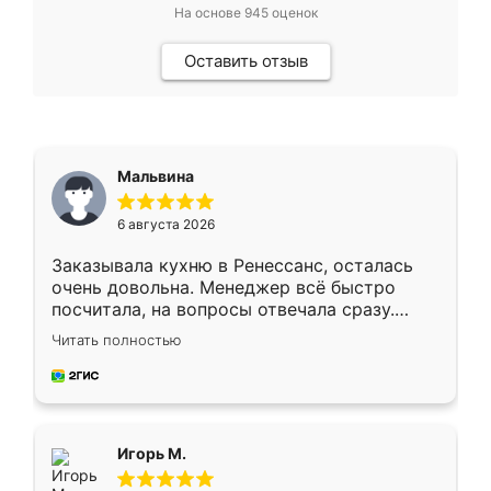
На основе
945
оценок
Оставить отзыв
Мальвина
6 августа 2026
Заказывала кухню в Ренессанс, осталась
очень довольна. Менеджер всё быстро
посчитала, на вопросы отвечала сразу.
Замерщик приехал в субботу, подошёл к
Читать полностью
делу со всей ответственностью. Собрали
за день, ребята работали аккуратно, даже
пыли почти не было. Качество отличное,
ящики ходят плавно, ничего не скрипит.
Всё подошло как влитое.
Игорь М.