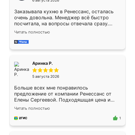
6 августа 2026
мебели буду заказывать только здесь.
Заказывала кухню в Ренессанс, осталась
очень довольна. Менеджер всё быстро
посчитала, на вопросы отвечала сразу.
Замерщик приехал в субботу, подошёл к
Читать полностью
делу со всей ответственностью. Собрали
за день, ребята работали аккуратно, даже
пыли почти не было. Качество отличное,
ящики ходят плавно, ничего не скрипит.
Всё подошло как влитое.
Аринка Р.
5 августа 2026
Больше всех мне понравилось
предложение от компании Ренессанс от
Елены Сергеевой. Подходяшщая цена и
короткие сроки изготовления. Приехавший
Читать полностью
для замера сотрудник Владислав
предложил по моему эскизу самый
1
подходящий вариант шкафа. Немного его
видоизменил, получилось даже лучше, чем