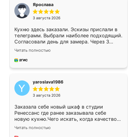
я хотела.
Ярослава
3 августа 2026
Кухню здесь заказали. Эскизы прислали в
телеграмм. Выбрали наиболее подходящий.
Согласовали день для замера. Через 3
недели кухня была уже готова. Остались
Читать полностью
довольны работой. Спасибо Ренессанс
мебель за качественную работу!
yaroslava1986
3 августа 2026
Заказала себе новый шкаф в студии
Ренессанс где ранее заказывала себе
новую кухню.Чего искать, когда качеством
вполне довольна. Служит кухня уже почти
Читать полностью
два года, нареканий нет.