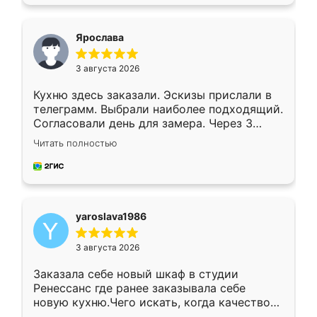
подходящий вариант шкафа. Немного его
видоизменил, получилось даже лучше, чем
я хотела.
Ярослава
3 августа 2026
Кухню здесь заказали. Эскизы прислали в
телеграмм. Выбрали наиболее подходящий.
Согласовали день для замера. Через 3
недели кухня была уже готова. Остались
Читать полностью
довольны работой. Спасибо Ренессанс
мебель за качественную работу!
yaroslava1986
3 августа 2026
Заказала себе новый шкаф в студии
Ренессанс где ранее заказывала себе
новую кухню.Чего искать, когда качеством
вполне довольна. Служит кухня уже почти