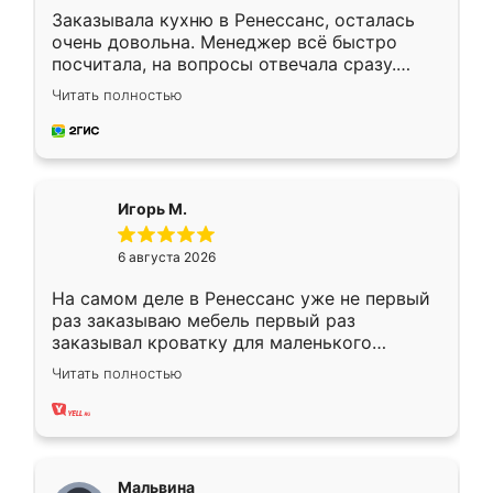
Заказывала кухню в Ренессанс, осталась
очень довольна. Менеджер всё быстро
посчитала, на вопросы отвечала сразу.
Замерщик приехал в субботу, подошёл к
Читать полностью
делу со всей ответственностью. Собрали
за день, ребята работали аккуратно, даже
пыли почти не было. Качество отличное,
ящики ходят плавно, ничего не скрипит.
Всё подошло как влитое.
Игорь М.
6 августа 2026
На самом деле в Ренессанс уже не первый
раз заказываю мебель первый раз
заказывал кроватку для маленького
ребёнка при его рождении ,во второй раз
Читать полностью
заказал шкаф-купе. По качеству очень
хорошее сборка достаточно быстрая,
также адекватные цены. До этого
сравнивал с разными конкурентами в этом
сегменте ,выбор у конкурентов куда
Мальвина