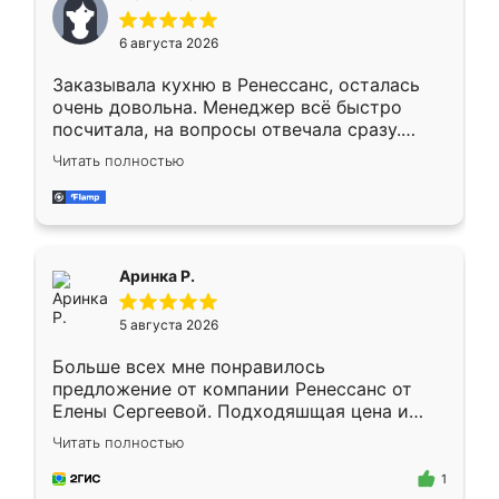
меньше, здесь же он более разнообразный.
Мне нравится ,если что-то потребуется из
6 августа 2026
мебели буду заказывать только здесь.
Заказывала кухню в Ренессанс, осталась
очень довольна. Менеджер всё быстро
посчитала, на вопросы отвечала сразу.
Замерщик приехал в субботу, подошёл к
Читать полностью
делу со всей ответственностью. Собрали
за день, ребята работали аккуратно, даже
пыли почти не было. Качество отличное,
ящики ходят плавно, ничего не скрипит.
Всё подошло как влитое.
Аринка Р.
5 августа 2026
Больше всех мне понравилось
предложение от компании Ренессанс от
Елены Сергеевой. Подходяшщая цена и
короткие сроки изготовления. Приехавший
Читать полностью
для замера сотрудник Владислав
предложил по моему эскизу самый
1