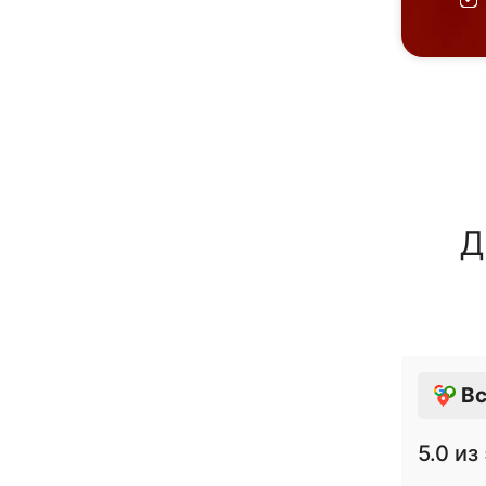
Д
Вс
5.0
из 