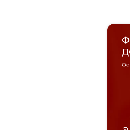
Ф
Д
Ост