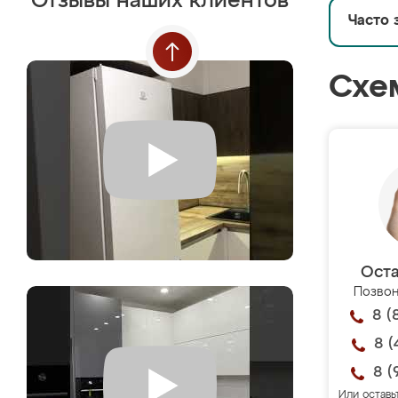
Отзывы наших клиентов
Часто 
Схе
Оста
Позвон
8 (
8 (
8 (
Или оставь