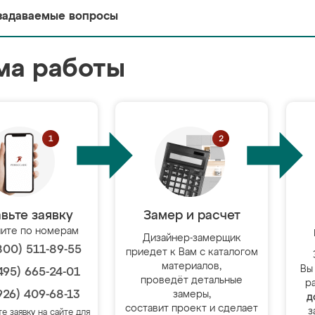
задаваемые вопросы
ма работы
вьте заявку
Замер и расчет
ите по номерам
Дизайнер-замерщик
800) 511-89-55
приедет к Вам с каталогом
материалов,
Вы
495) 665-24-01
проведёт детальные
р
926) 409-68-13
замеры,
д
составит проект и сделает
з
те заявку на сайте для