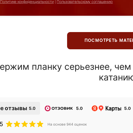
Политике конфиденциальности
|
Пользовательскому соглашению
ПОСМОТРЕТЬ МАТ
ержим планку серьезнее, чем
катани
е отзывы
5.0
5.0
5.0
5
На основе
944
оценок