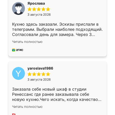
я хотела.
Ярослава
3 августа 2026
Кухню здесь заказали. Эскизы прислали в
телеграмм. Выбрали наиболее подходящий.
Согласовали день для замера. Через 3
недели кухня была уже готова. Остались
Читать полностью
довольны работой. Спасибо Ренессанс
мебель за качественную работу!
yaroslava1986
3 августа 2026
Заказала себе новый шкаф в студии
Ренессанс где ранее заказывала себе
новую кухню.Чего искать, когда качеством
вполне довольна. Служит кухня уже почти
Читать полностью
два года, нареканий нет.