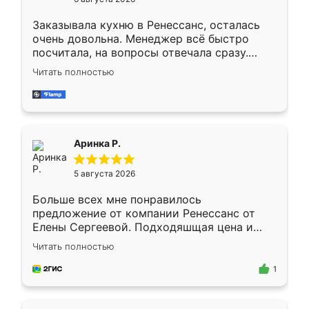
мебели буду заказывать только здесь.
Заказывала кухню в Ренессанс, осталась
очень довольна. Менеджер всё быстро
посчитала, на вопросы отвечала сразу.
Замерщик приехал в субботу, подошёл к
Читать полностью
делу со всей ответственностью. Собрали
за день, ребята работали аккуратно, даже
пыли почти не было. Качество отличное,
ящики ходят плавно, ничего не скрипит.
Всё подошло как влитое.
Аринка Р.
5 августа 2026
Больше всех мне понравилось
предложение от компании Ренессанс от
Елены Сергеевой. Подходяшщая цена и
короткие сроки изготовления. Приехавший
Читать полностью
для замера сотрудник Владислав
предложил по моему эскизу самый
1
подходящий вариант шкафа. Немного его
видоизменил, получилось даже лучше, чем