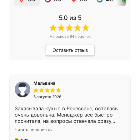
5.0
из 5
На основе
945
оценок
Оставить отзыв
Мальвина
6 августа 2026
Заказывала кухню в Ренессанс, осталась
очень довольна. Менеджер всё быстро
посчитала, на вопросы отвечала сразу.
Замерщик приехал в субботу, подошёл к
Читать полностью
делу со всей ответственностью. Собрали
за день, ребята работали аккуратно, даже