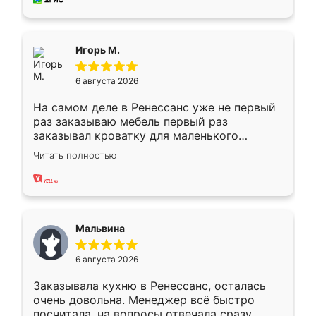
пыли почти не было. Качество отличное,
ящики ходят плавно, ничего не скрипит.
Всё подошло как влитое.
Игорь М.
6 августа 2026
На самом деле в Ренессанс уже не первый
раз заказываю мебель первый раз
заказывал кроватку для маленького
ребёнка при его рождении ,во второй раз
Читать полностью
заказал шкаф-купе. По качеству очень
хорошее сборка достаточно быстрая,
также адекватные цены. До этого
сравнивал с разными конкурентами в этом
сегменте ,выбор у конкурентов куда
Мальвина
меньше, здесь же он более разнообразный.
Мне нравится ,если что-то потребуется из
6 августа 2026
мебели буду заказывать только здесь.
Заказывала кухню в Ренессанс, осталась
очень довольна. Менеджер всё быстро
посчитала, на вопросы отвечала сразу.