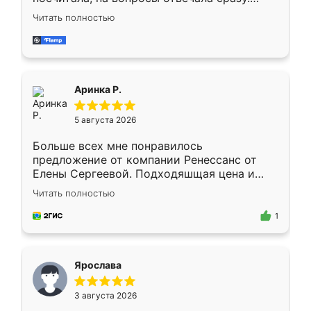
Замерщик приехал в субботу, подошёл к
Читать полностью
делу со всей ответственностью. Собрали
за день, ребята работали аккуратно, даже
пыли почти не было. Качество отличное,
ящики ходят плавно, ничего не скрипит.
Всё подошло как влитое.
Аринка Р.
5 августа 2026
Больше всех мне понравилось
предложение от компании Ренессанс от
Елены Сергеевой. Подходяшщая цена и
короткие сроки изготовления. Приехавший
Читать полностью
для замера сотрудник Владислав
предложил по моему эскизу самый
1
подходящий вариант шкафа. Немного его
видоизменил, получилось даже лучше, чем
я хотела.
Ярослава
3 августа 2026