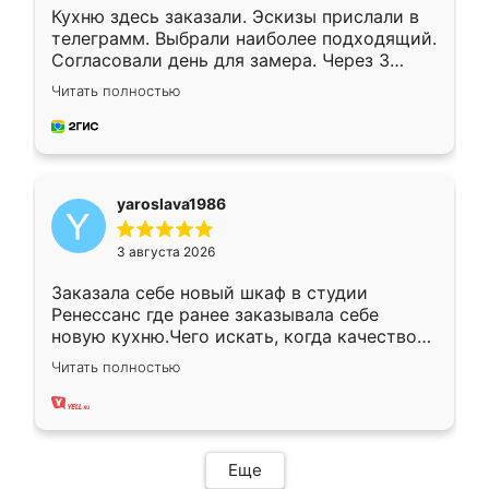
Кухню здесь заказали. Эскизы прислали в
телеграмм. Выбрали наиболее подходящий.
Согласовали день для замера. Через 3
недели кухня была уже готова. Остались
Читать полностью
довольны работой. Спасибо Ренессанс
мебель за качественную работу!
yaroslava1986
3 августа 2026
Заказала себе новый шкаф в студии
Ренессанс где ранее заказывала себе
новую кухню.Чего искать, когда качеством
вполне довольна. Служит кухня уже почти
Читать полностью
два года, нареканий нет.
Еще