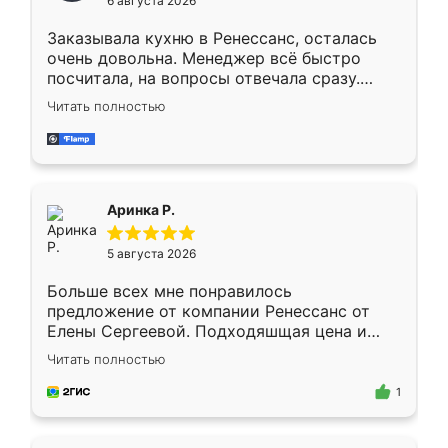
6 августа 2026
мебели буду заказывать только здесь.
Заказывала кухню в Ренессанс, осталась
очень довольна. Менеджер всё быстро
посчитала, на вопросы отвечала сразу.
Замерщик приехал в субботу, подошёл к
Читать полностью
делу со всей ответственностью. Собрали
за день, ребята работали аккуратно, даже
пыли почти не было. Качество отличное,
ящики ходят плавно, ничего не скрипит.
Всё подошло как влитое.
Аринка Р.
5 августа 2026
Больше всех мне понравилось
предложение от компании Ренессанс от
Елены Сергеевой. Подходяшщая цена и
короткие сроки изготовления. Приехавший
Читать полностью
для замера сотрудник Владислав
предложил по моему эскизу самый
1
подходящий вариант шкафа. Немного его
видоизменил, получилось даже лучше, чем