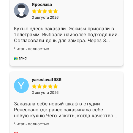
я хотела.
Ярослава
3 августа 2026
Кухню здесь заказали. Эскизы прислали в
телеграмм. Выбрали наиболее подходящий.
Согласовали день для замера. Через 3
недели кухня была уже готова. Остались
Читать полностью
довольны работой. Спасибо Ренессанс
мебель за качественную работу!
yaroslava1986
3 августа 2026
Заказала себе новый шкаф в студии
Ренессанс где ранее заказывала себе
новую кухню.Чего искать, когда качеством
вполне довольна. Служит кухня уже почти
Читать полностью
два года, нареканий нет.