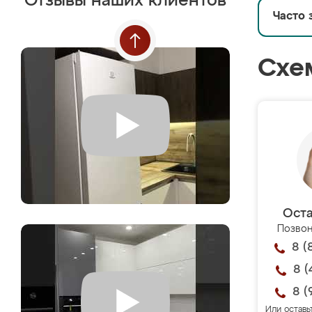
Отзывы наших клиентов
Часто 
Схе
Оста
Позвон
8 (
8 (
8 (
Или оставь