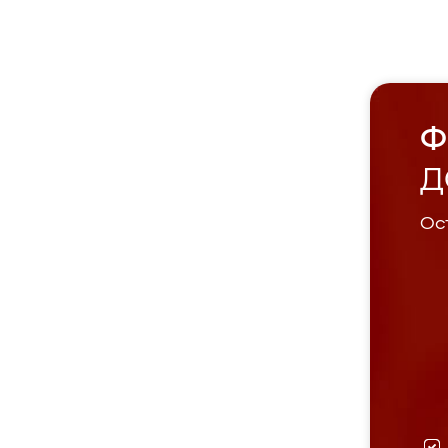
Ф
Д
Ост