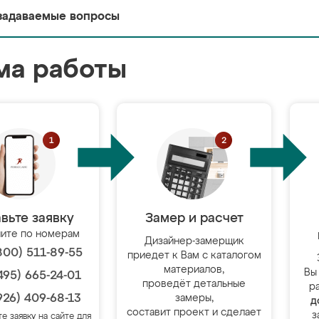
задаваемые вопросы
ма работы
вьте заявку
Замер и расчет
ите по номерам
Дизайнер-замерщик
800) 511-89-55
приедет к Вам с каталогом
материалов,
Вы
495) 665-24-01
проведёт детальные
р
926) 409-68-13
замеры,
д
составит проект и сделает
з
те заявку на сайте для