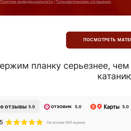
Политике конфиденциальности
|
Пользовательскому соглашению
ПОСМОТРЕТЬ МАТ
ержим планку серьезнее, чем
катани
е отзывы
5.0
5.0
5.0
5
На основе
945
оценок