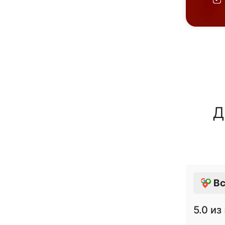
Д
Вс
5.0
из 