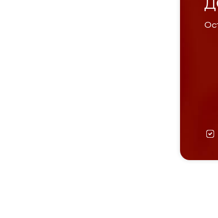
Д
Ост