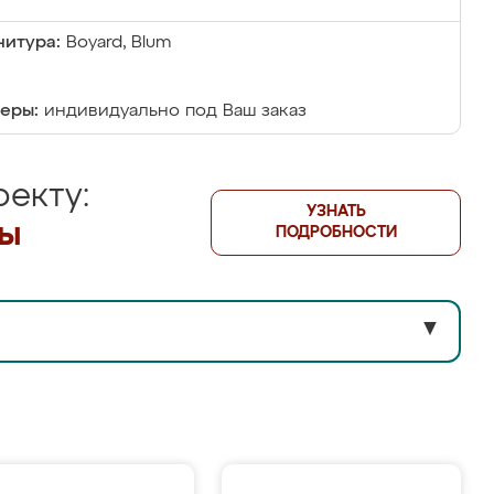
итура:
Boyard, Blum
еры:
индивидуально под Ваш заказ
екту:
УЗНАТЬ
лы
ПОДРОБНОСТИ
▼