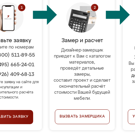
вьте заявку
Замер и расчет
ите по номерам
Дизайнер-замерщик
800) 511-89-55
приедет к Вам с каталогом
материалов,
Вы
495) 665-24-01
проведёт детальные
р
926) 409-68-13
замеры,
д
составит проект и сделает
з
те заявку на сайте для
окончательный расчёт
нсультации и
стоимости Вашей будущей
ительного расчёта
стоимости.
мебели.
ВЫЗВАТЬ ЗАМЕРЩИКА
АВИТЬ ЗАЯВКУ