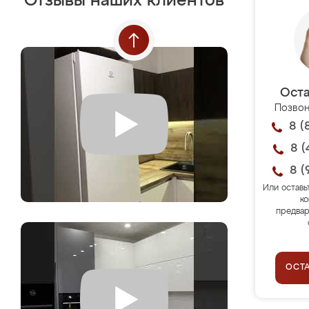
Отзывы наших клиентов
Оста
Позвон
8 (
8 (
8 (
Или оставь
ко
предвар
ОСТ