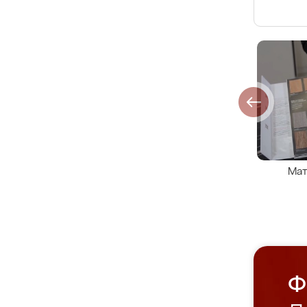
Мат
Ф