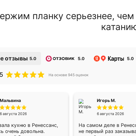
ержим планку серьезнее, чем
катани
е отзывы
5.0
5.0
5.0
5
На основе
945
оценок
Мальвина
Игорь М.
6 августа 2026
6 августа 2026
ала кухню в Ренессанс,
На самом деле в Ренес
ь очень довольна.
не первый раз заказыв