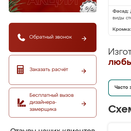
Фасад:
виды ст
Кромка
Обратный звонок
Изго
любы
Заказать расчёт
Часто 
Бесплатный вызов
дизайнера-
Схе
замерщика