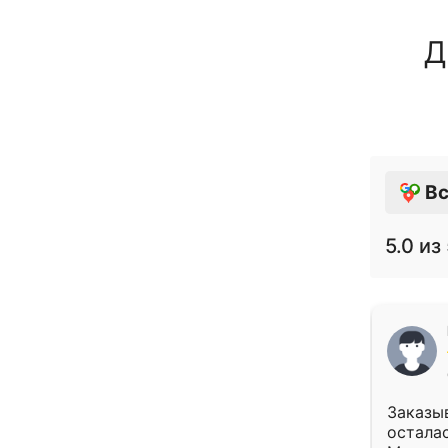
Д
Вс
5.0
из 
Заказыв
осталас