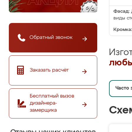
Фасад:
виды ст
Кромка
Обратный звонок
Изго
любы
Заказать расчёт
Часто 
Бесплатный вызов
дизайнера-
Схе
замерщика