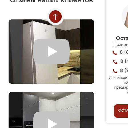
Отзывы наших клиентов
Оста
Позвон
8 (
8 (
8 (
Или оставь
ко
предвар
ОСТ