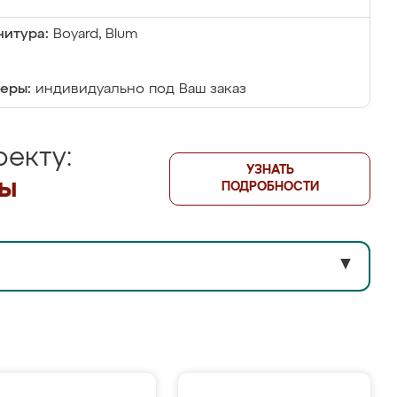
итура:
Boyard, Blum
еры:
индивидуально под Ваш заказ
екту:
УЗНАТЬ
лы
ПОДРОБНОСТИ
▼