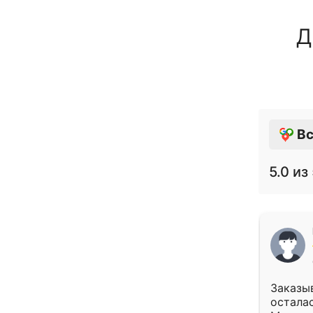
Д
Вс
5.0
из 
Заказыв
осталас