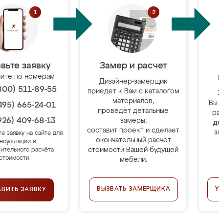
вьте заявку
Замер и расчет
ите по номерам
Дизайнер-замерщик
800) 511-89-55
приедет к Вам с каталогом
материалов,
Вы
495) 665-24-01
проведёт детальные
р
926) 409-68-13
замеры,
д
составит проект и сделает
з
те заявку на сайте для
окончательный расчёт
нсультации и
стоимости Вашей будущей
ительного расчёта
стоимости.
мебели.
ВЫЗВАТЬ ЗАМЕРЩИКА
АВИТЬ ЗАЯВКУ