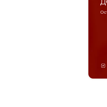
Д
Ост