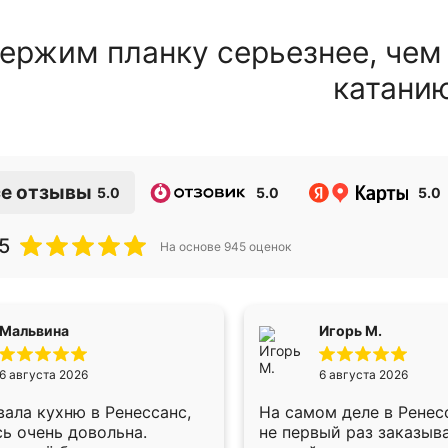
ержим планку серьезнее, чем
катани
е отзывы
5.0
5.0
5.0
5
На основе
945
оценок
Мальвина
Игорь М.
6 августа 2026
6 августа 2026
ала кухню в Ренессанс,
На самом деле в Ренес
ь очень довольна.
не первый раз заказыв