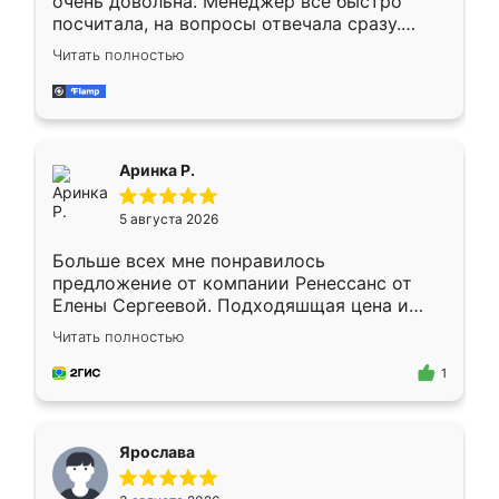
очень довольна. Менеджер всё быстро
посчитала, на вопросы отвечала сразу.
Замерщик приехал в субботу, подошёл к
Читать полностью
делу со всей ответственностью. Собрали
за день, ребята работали аккуратно, даже
пыли почти не было. Качество отличное,
ящики ходят плавно, ничего не скрипит.
Всё подошло как влитое.
Аринка Р.
5 августа 2026
Больше всех мне понравилось
предложение от компании Ренессанс от
Елены Сергеевой. Подходяшщая цена и
короткие сроки изготовления. Приехавший
Читать полностью
для замера сотрудник Владислав
предложил по моему эскизу самый
1
подходящий вариант шкафа. Немного его
видоизменил, получилось даже лучше, чем
я хотела.
Ярослава