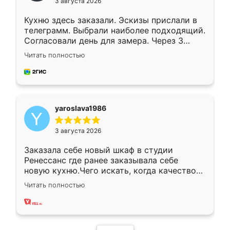
3 августа 2026
Кухню здесь заказали. Эскизы прислали в
телеграмм. Выбрали наиболее подходящий.
Согласовали день для замера. Через 3
недели кухня была уже готова. Остались
Читать полностью
довольны работой. Спасибо Ренессанс
мебель за качественную работу!
yaroslava1986
3 августа 2026
Заказала себе новый шкаф в студии
Ренессанс где ранее заказывала себе
новую кухню.Чего искать, когда качеством
вполне довольна. Служит кухня уже почти
Читать полностью
два года, нареканий нет.