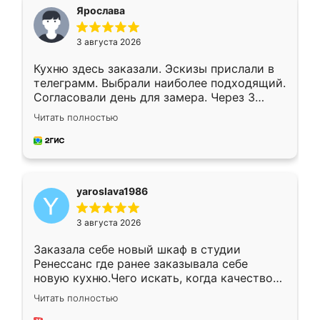
я хотела.
Ярослава
3 августа 2026
Кухню здесь заказали. Эскизы прислали в
телеграмм. Выбрали наиболее подходящий.
Согласовали день для замера. Через 3
недели кухня была уже готова. Остались
Читать полностью
довольны работой. Спасибо Ренессанс
мебель за качественную работу!
yaroslava1986
3 августа 2026
Заказала себе новый шкаф в студии
Ренессанс где ранее заказывала себе
новую кухню.Чего искать, когда качеством
вполне довольна. Служит кухня уже почти
Читать полностью
два года, нареканий нет.