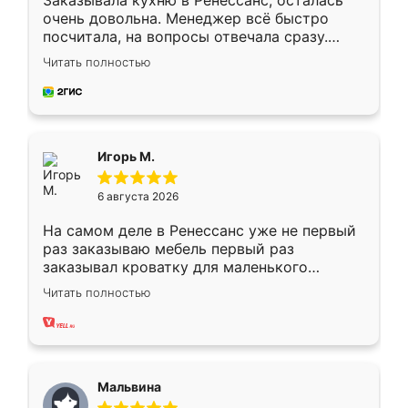
Заказывала кухню в Ренессанс, осталась
очень довольна. Менеджер всё быстро
посчитала, на вопросы отвечала сразу.
Замерщик приехал в субботу, подошёл к
Читать полностью
делу со всей ответственностью. Собрали
за день, ребята работали аккуратно, даже
пыли почти не было. Качество отличное,
ящики ходят плавно, ничего не скрипит.
Всё подошло как влитое.
Игорь М.
6 августа 2026
На самом деле в Ренессанс уже не первый
раз заказываю мебель первый раз
заказывал кроватку для маленького
ребёнка при его рождении ,во второй раз
Читать полностью
заказал шкаф-купе. По качеству очень
хорошее сборка достаточно быстрая,
также адекватные цены. До этого
сравнивал с разными конкурентами в этом
сегменте ,выбор у конкурентов куда
Мальвина
меньше, здесь же он более разнообразный.