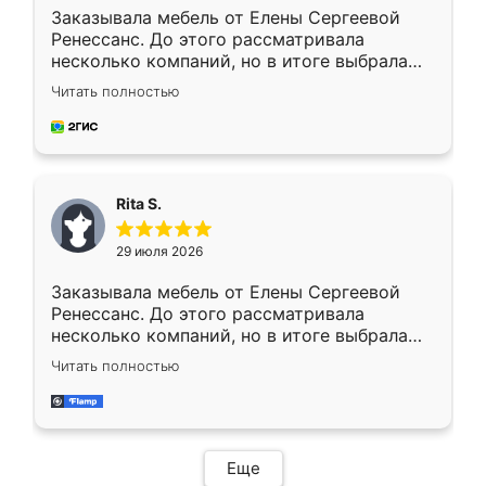
Заказывала мебель от Елены Сергеевой
Ренессанс. До этого рассматривала
несколько компаний, но в итоге выбрала
эту. Сначала обговорили условия, потом
Читать полностью
приехал замерщик, всё спокойно объяснил
и снял размеры. Изготовили в срок, с
доставкой тоже никаких проблем не
возникло. Сборку выполнили аккуратно,
мебель сразу встала на свое место без
Rita S.
каких-либо доработок. Качеством осталась
довольна, все выглядит так, как и ожидала.
29 июля 2026
Заказывала мебель от Елены Сергеевой
Ренессанс. До этого рассматривала
несколько компаний, но в итоге выбрала
эту. Сначала обговорили условия, потом
Читать полностью
приехал замерщик, всё спокойно объяснил
и снял размеры. Изготовили в срок, с
доставкой тоже никаких проблем не
возникло. Сборку выполнили аккуратно,
мебель сразу встала на свое место без
Еще