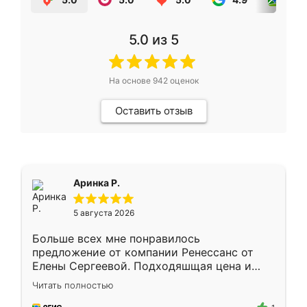
5.0
из 5
На основе
942
оценок
Оставить отзыв
Аринка Р.
5 августа 2026
Больше всех мне понравилось
предложение от компании Ренессанс от
Елены Сергеевой. Подходяшщая цена и
короткие сроки изготовления. Приехавший
Читать полностью
для замера сотрудник Владислав