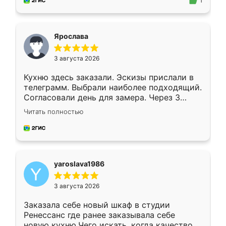
предложил по моему эскизу самый
1
подходящий вариант шкафа. Немного его
видоизменил, получилось даже лучше, чем
я хотела.
Ярослава
3 августа 2026
Кухню здесь заказали. Эскизы прислали в
телеграмм. Выбрали наиболее подходящий.
Согласовали день для замера. Через 3
недели кухня была уже готова. Остались
Читать полностью
довольны работой. Спасибо Ренессанс
мебель за качественную работу!
yaroslava1986
3 августа 2026
Заказала себе новый шкаф в студии
Ренессанс где ранее заказывала себе
новую кухню.Чего искать, когда качеством