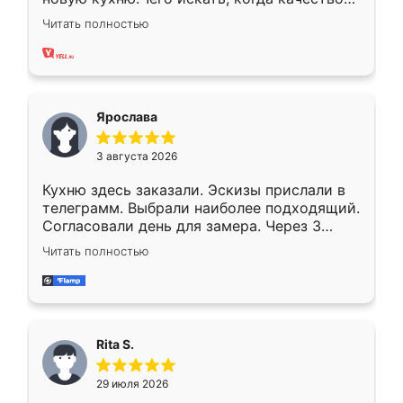
вполне довольна. Служит кухня уже почти
Читать полностью
два года, нареканий нет.
Ярослава
3 августа 2026
Кухню здесь заказали. Эскизы прислали в
телеграмм. Выбрали наиболее подходящий.
Согласовали день для замера. Через 3
недели кухня была уже готова. Остались
Читать полностью
довольны работой. Спасибо Ренессанс
мебель за качественную работу!
Rita S.
29 июля 2026