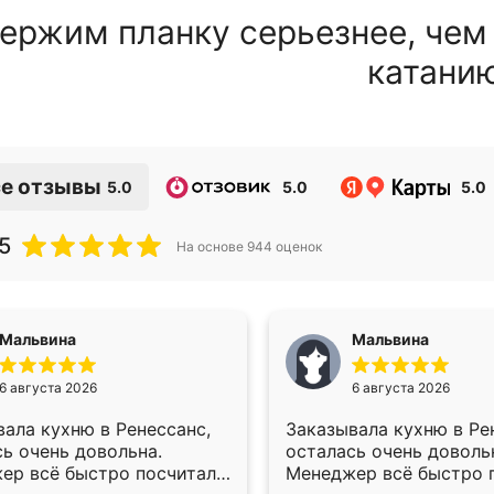
ержим планку серьезнее, чем
катани
е отзывы
5.0
5.0
5.0
5
На основе
944
оценок
Мальвина
Мальвина
6 августа 2026
6 августа 2026
ала кухню в Ренессанс,
Заказывала кухню в Ре
ь очень довольна.
осталась очень доволь
ер всё быстро посчитала,
Менеджер всё быстро п