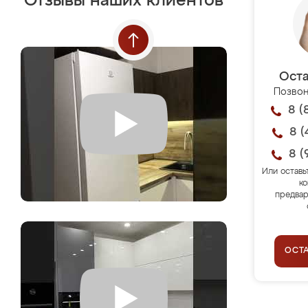
Отзывы наших клиентов
Оста
Позвон
8 (
8 (
8 (
Или оставь
ко
предвар
ОСТ