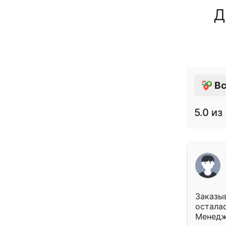
Д
Вс
5.0
из 
Заказыв
осталас
Менедж