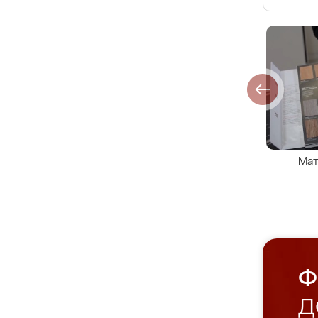
Мат
Ф
Д