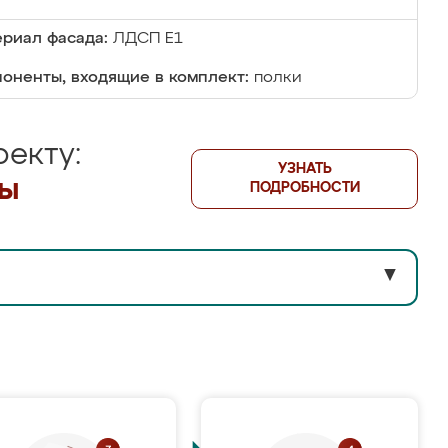
риал фасада:
ЛДСП Е1
оненты, входящие в комплект:
полки
екту:
УЗНАТЬ
лы
ПОДРОБНОСТИ
▼