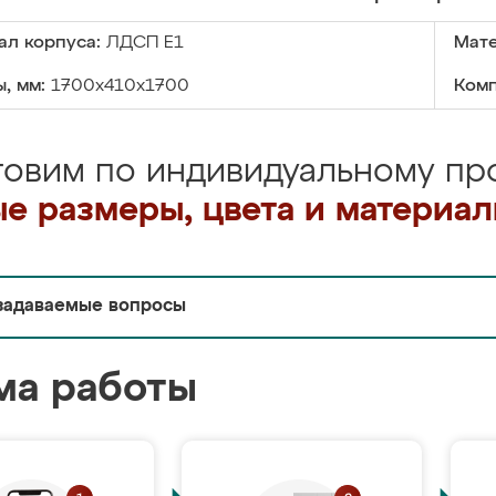
ал корпуса:
ЛДСП Е1
Мате
, мм:
1700х410x1700
Комп
товим по индивидуальному про
е размеры, цвета и материа
задаваемые вопросы
ма работы