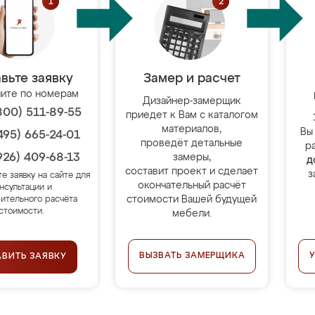
вьте заявку
Замер и расчет
ите по номерам
Дизайнер-замерщик
800) 511-89-55
приедет к Вам с каталогом
материалов,
Вы
495) 665-24-01
проведёт детальные
р
926) 409-68-13
замеры,
д
составит проект и сделает
з
те заявку на сайте для
окончательный расчёт
нсультации и
стоимости Вашей будущей
ительного расчёта
стоимости.
мебели.
ВЫЗВАТЬ ЗАМЕРЩИКА
АВИТЬ ЗАЯВКУ