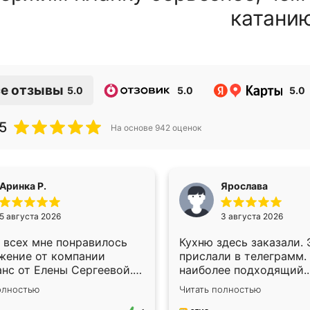
катани
е отзывы
5.0
5.0
5.0
5
На основе
942
оценок
Аринка Р.
Ярослава
5 августа 2026
3 августа 2026
 всех мне понравилось
Кухню здесь заказали.
жение от компании
прислали в телеграмм.
анс от Елены Сергеевой.
наиболее подходящий.
яшщая цена и короткие
Согласовали день для 
олностью
Читать полностью
зготовления.
Через 3 недели кухня 