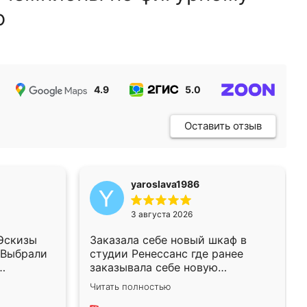
ю
4.9
5.0
5.0
Оставить отзыв
yaroslava1986
3 августа 2026
 Эскизы
Заказала себе новый шкаф в
 Выбрали
студии Ренессанс где ранее
заказывала себе новую
замера.
кухню.Чего искать, когда
Читать полностью
была уже
качеством вполне довольна.