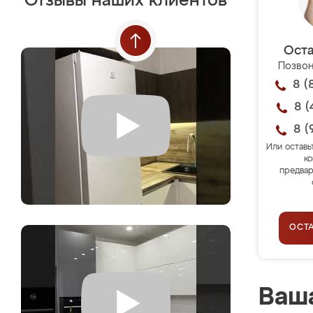
Отзывы наших клиентов
Оста
Позвон
8 (
8 (
8 (
Или оставь
ко
предвар
ОСТ
Ваша