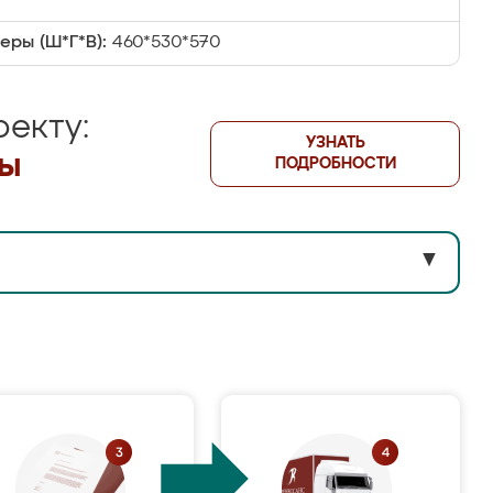
еры (Ш*Г*В):
460*530*570
екту:
УЗНАТЬ
лы
ПОДРОБНОСТИ
▼