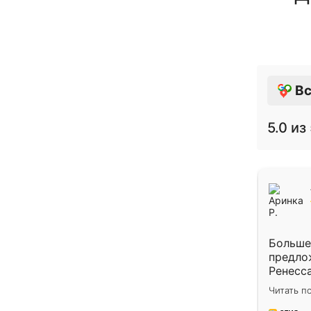
Вс
5.0
из 
Больше
предло
Ренесс
Подход
Читать п
сроки и