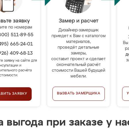
вьте заявку
Замер и расчет
ите по номерам
Дизайнер-замерщик
800) 511-89-55
приедет к Вам с каталогом
материалов,
Вы
495) 665-24-01
проведёт детальные
р
926) 409-68-13
замеры,
д
составит проект и сделает
з
те заявку на сайте для
окончательный расчёт
нсультации и
стоимости Вашей будущей
ительного расчёта
стоимости.
мебели.
ВЫЗВАТЬ ЗАМЕРЩИКА
АВИТЬ ЗАЯВКУ
 выгода при заказе у на