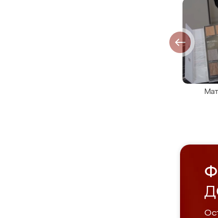
Мат
Ф
Д
Ост