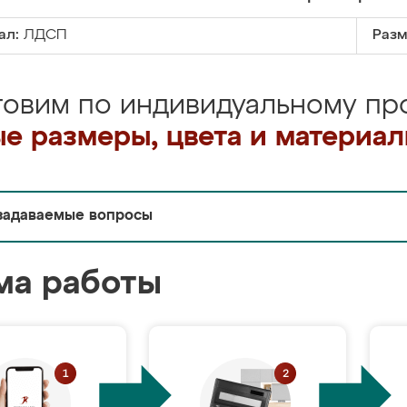
ал:
ЛДСП
Разм
товим по индивидуальному про
е размеры, цвета и материа
задаваемые вопросы
ма работы