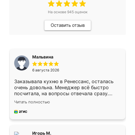
На основе
945
оценок
Оставить отзыв
Мальвина
6 августа 2026
Заказывала кухню в Ренессанс, осталась
очень довольна. Менеджер всё быстро
посчитала, на вопросы отвечала сразу.
Замерщик приехал в субботу, подошёл к
Читать полностью
делу со всей ответственностью. Собрали
за день, ребята работали аккуратно, даже
пыли почти не было. Качество отличное,
ящики ходят плавно, ничего не скрипит.
Всё подошло как влитое.
Игорь М.