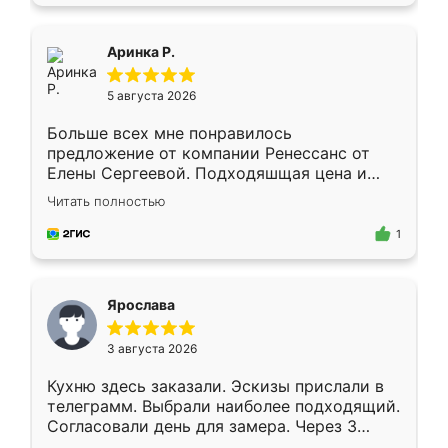
пыли почти не было. Качество отличное,
ящики ходят плавно, ничего не скрипит.
Всё подошло как влитое.
Аринка Р.
5 августа 2026
Больше всех мне понравилось
предложение от компании Ренессанс от
Елены Сергеевой. Подходяшщая цена и
короткие сроки изготовления. Приехавший
Читать полностью
для замера сотрудник Владислав
предложил по моему эскизу самый
1
подходящий вариант шкафа. Немного его
видоизменил, получилось даже лучше, чем
я хотела.
Ярослава
3 августа 2026
Кухню здесь заказали. Эскизы прислали в
телеграмм. Выбрали наиболее подходящий.
Согласовали день для замера. Через 3
недели кухня была уже готова. Остались