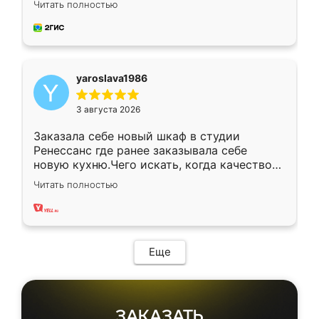
Читать полностью
довольны работой. Спасибо Ренессанс
мебель за качественную работу!
yaroslava1986
3 августа 2026
Заказала себе новый шкаф в студии
Ренессанс где ранее заказывала себе
новую кухню.Чего искать, когда качеством
вполне довольна. Служит кухня уже почти
Читать полностью
два года, нареканий нет.
Еще
ЗАКАЗАТЬ