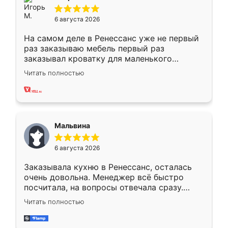
6 августа 2026
На самом деле в Ренессанс уже не первый
раз заказываю мебель первый раз
заказывал кроватку для маленького
ребёнка при его рождении ,во второй раз
Читать полностью
заказал шкаф-купе. По качеству очень
хорошее сборка достаточно быстрая,
также адекватные цены. До этого
сравнивал с разными конкурентами в этом
сегменте ,выбор у конкурентов куда
Мальвина
меньше, здесь же он более разнообразный.
Мне нравится ,если что-то потребуется из
6 августа 2026
мебели буду заказывать только здесь.
Заказывала кухню в Ренессанс, осталась
очень довольна. Менеджер всё быстро
посчитала, на вопросы отвечала сразу.
Замерщик приехал в субботу, подошёл к
Читать полностью
делу со всей ответственностью. Собрали
за день, ребята работали аккуратно, даже