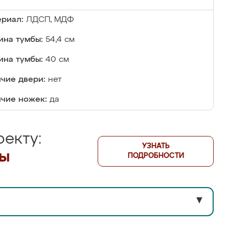
риал:
ЛДСП, МДФ
на тумбы:
54,4 см
ина тумбы:
40 см
чие двери:
нет
чие ножек:
да
екту:
УЗНАТЬ
лы
ПОДРОБНОСТИ
▼