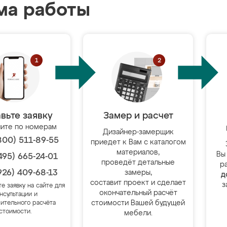
ма работы
вьте заявку
Замер и расчет
ите по номерам
Дизайнер-замерщик
800) 511-89-55
приедет к Вам с каталогом
материалов,
Вы
495) 665-24-01
проведёт детальные
р
926) 409-68-13
замеры,
д
составит проект и сделает
з
те заявку на сайте для
окончательный расчёт
нсультации и
стоимости Вашей будущей
ительного расчёта
стоимости.
мебели.