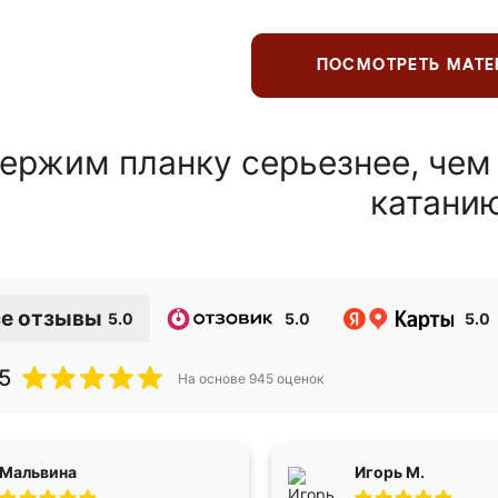
ПОСМОТРЕТЬ МАТ
ержим планку серьезнее, чем
катани
е отзывы
5.0
5.0
5.0
5
На основе
945
оценок
Мальвина
Игорь М.