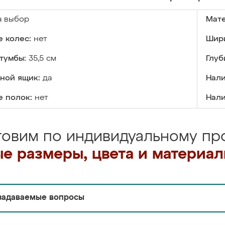
а выбор
Мате
 колес:
нет
Шири
тумбы:
35,5 см
Глуб
ной ящик:
да
Нали
е полок:
нет
Нали
товим по индивидуальному про
е размеры, цвета и материа
задаваемые вопросы