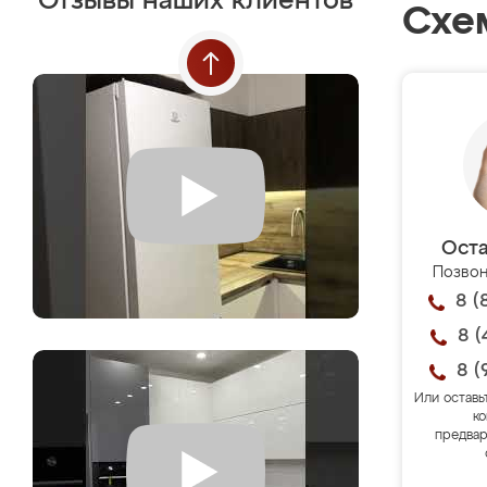
Отзывы наших клиентов
Схе
Оста
Позвон
8 (
8 (
8 (
Или оставь
ко
предвар