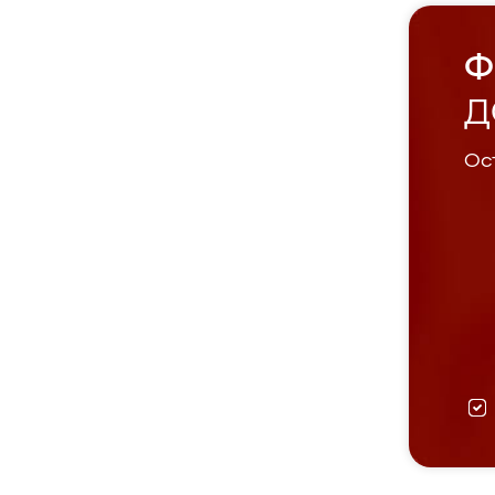
Ф
Д
Ост