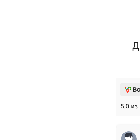
Д
Вс
5.0
из 