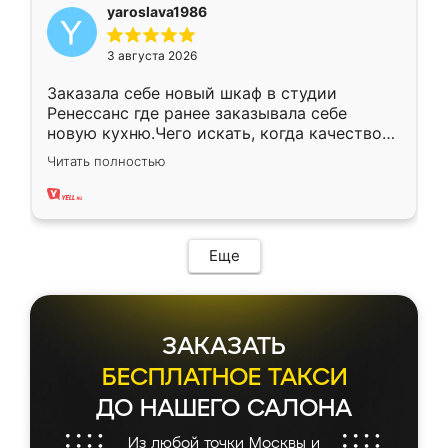
yaroslava1986
3 августа 2026
Заказала себе новый шкаф в студии
Ренессанс где ранее заказывала себе
новую кухню.Чего искать, когда качеством
вполне довольна. Служит кухня уже почти
Читать полностью
два года, нареканий нет.
Еще
ЗАКАЗАТЬ
БЕСПЛАТНОЕ ТАКСИ
ДО НАШЕГО САЛОНА
Из любой точки Москвы и