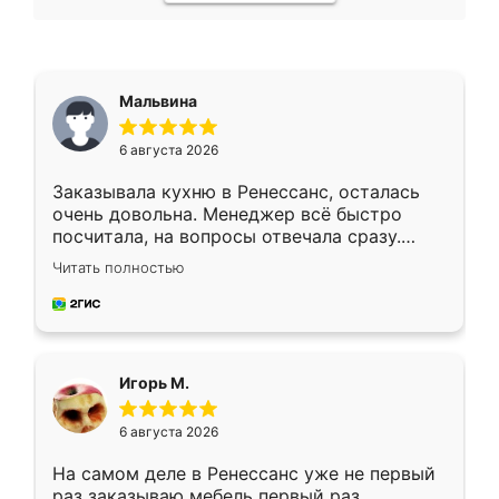
Мальвина
6 августа 2026
Заказывала кухню в Ренессанс, осталась
очень довольна. Менеджер всё быстро
посчитала, на вопросы отвечала сразу.
Замерщик приехал в субботу, подошёл к
Читать полностью
делу со всей ответственностью. Собрали
за день, ребята работали аккуратно, даже
пыли почти не было. Качество отличное,
ящики ходят плавно, ничего не скрипит.
Всё подошло как влитое.
Игорь М.
6 августа 2026
На самом деле в Ренессанс уже не первый
раз заказываю мебель первый раз