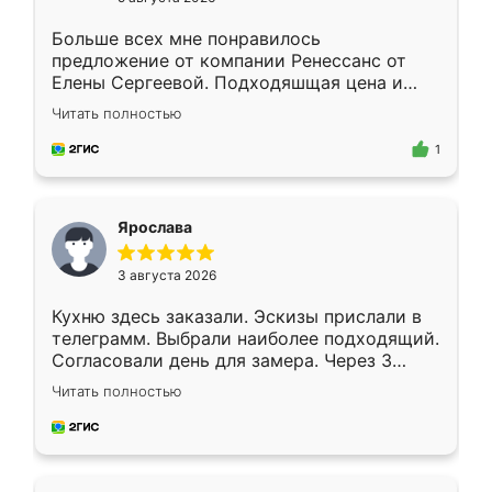
Больше всех мне понравилось
предложение от компании Ренессанс от
Елены Сергеевой. Подходяшщая цена и
короткие сроки изготовления. Приехавший
Читать полностью
для замера сотрудник Владислав
предложил по моему эскизу самый
1
подходящий вариант шкафа. Немного его
видоизменил, получилось даже лучше, чем
я хотела.
Ярослава
3 августа 2026
Кухню здесь заказали. Эскизы прислали в
телеграмм. Выбрали наиболее подходящий.
Согласовали день для замера. Через 3
недели кухня была уже готова. Остались
Читать полностью
довольны работой. Спасибо Ренессанс
мебель за качественную работу!