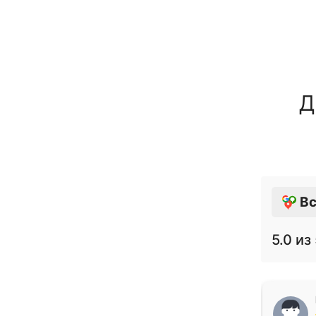
Д
Вс
5.0
из 