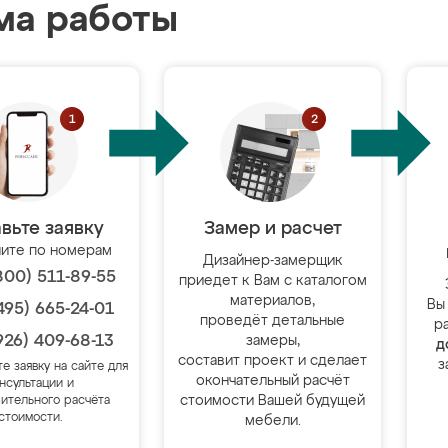
ма работы
вьте заявку
Замер и расчет
ите по номерам
Дизайнер-замерщик
800) 511-89-55
приедет к Вам с каталогом
материалов,
Вы
495) 665-24-01
проведёт детальные
р
926) 409-68-13
замеры,
д
составит проект и сделает
з
те заявку на сайте для
окончательный расчёт
нсультации и
стоимости Вашей будущей
ительного расчёта
стоимости.
мебели.