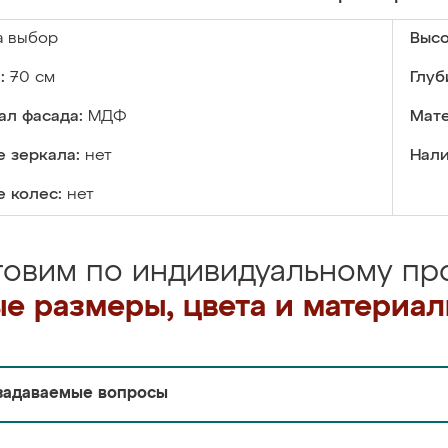
а выбор
Высо
:
70 см
Глуб
ал фасада:
МДФ
Мате
 зеркала:
нет
Нали
 колес:
нет
товим по индивидуальному про
е размеры, цвета и материа
задаваемые вопросы