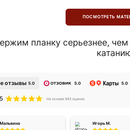
ПОСМОТРЕТЬ МАТ
ержим планку серьезнее, чем
катани
е отзывы
5.0
5.0
5.0
5
На основе
945
оценок
Мальвина
Игорь М.