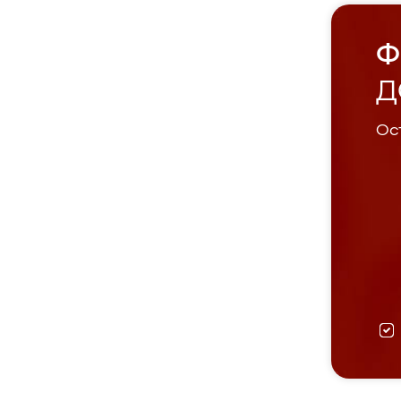
Ф
Д
Ост