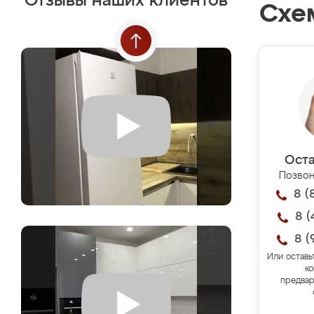
Отзывы наших клиентов
Схе
Оста
Позвон
8 (
8 (
8 (
Или оставь
ко
предвар