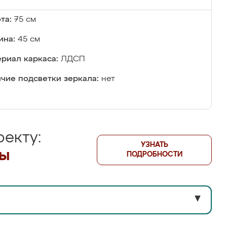
та:
75 см
ина:
45 см
риал каркаса:
ЛДСП
чие подсветки зеркала:
нет
екту:
УЗНАТЬ
лы
ПОДРОБНОСТИ
▼