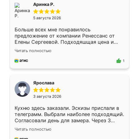
Аринка Р.
5 августа 2026
Больше всех мне понравилось
предложение от компании Ренессанс от
Елены Сергеевой. Подходяшщая цена и
короткие сроки изготовления. Приехавший
Читать полностью
для замера сотрудник Владислав
предложил по моему эскизу самый
1
подходящий вариант шкафа. Немного его
видоизменил, получилось даже лучше, чем
я хотела.
Ярослава
3 августа 2026
Кухню здесь заказали. Эскизы прислали в
телеграмм. Выбрали наиболее подходящий.
Согласовали день для замера. Через 3
недели кухня была уже готова. Остались
Читать полностью
довольны работой. Спасибо Ренессанс