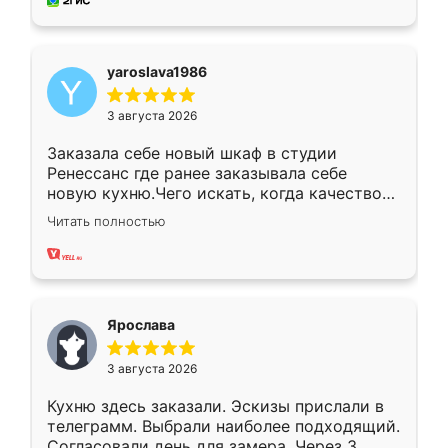
мебель за качественную работу!
yaroslava1986
3 августа 2026
Заказала себе новый шкаф в студии
Ренессанс где ранее заказывала себе
новую кухню.Чего искать, когда качеством
вполне довольна. Служит кухня уже почти
Читать полностью
два года, нареканий нет.
Ярослава
3 августа 2026
Кухню здесь заказали. Эскизы прислали в
телеграмм. Выбрали наиболее подходящий.
Согласовали день для замера. Через 3