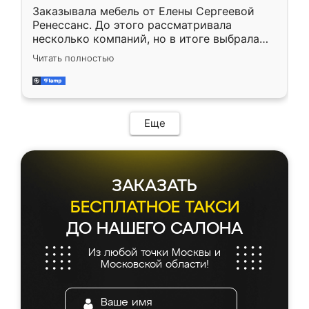
Заказывала мебель от Елены Сергеевой
Ренессанс. До этого рассматривала
несколько компаний, но в итоге выбрала
эту. Сначала обговорили условия, потом
Читать полностью
приехал замерщик, всё спокойно объяснил
и снял размеры. Изготовили в срок, с
доставкой тоже никаких проблем не
возникло. Сборку выполнили аккуратно,
мебель сразу встала на свое место без
Еще
каких-либо доработок. Качеством осталась
довольна, все выглядит так, как и ожидала.
ЗАКАЗАТЬ
БЕСПЛАТНОЕ ТАКСИ
ДО НАШЕГО САЛОНА
Из любой точки Москвы и
Московской области!