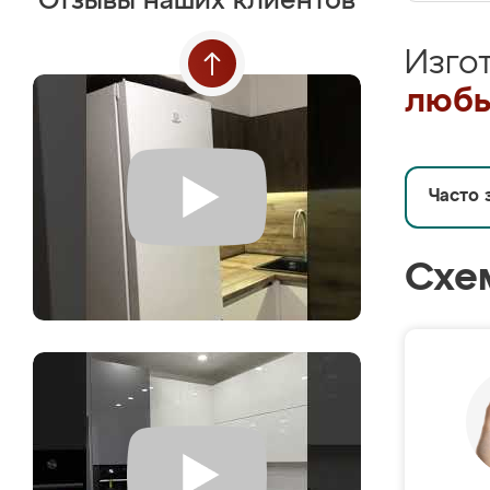
Отзывы наших клиентов
Изго
любы
Часто 
Схе