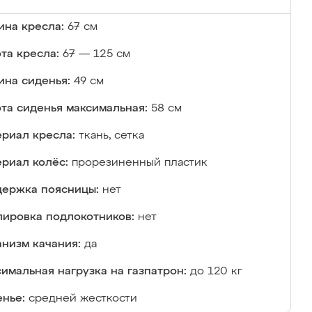
на кресла:
67 см
та кресла:
67 — 125 см
ина сиденья:
49 см
та сиденья максимальная:
58 см
риал кресла:
ткань, сетка
риал колёс:
прорезиненный пластик
ержка поясницы:
нет
лировка подлокотников:
нет
низм качания:
да
имальная нагрузка на газпатрон:
до 120 кг
нье:
средней жесткости