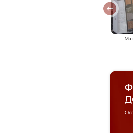
Мат
Ф
Д
Ост