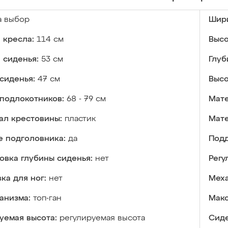
а выбор
Шири
 кресла:
114 см
Высо
 сиденья:
53 см
Глуб
сиденья:
47 см
Высо
подлокотников:
68 - 79 см
Мате
ал крестовины:
пластик
Мате
е подголовника:
да
Подд
овка глубины сиденья:
нет
Регу
ка для ног:
нет
Меха
анизма:
топ-ган
Макс
уемая высота:
регулируемая высота
Сиде