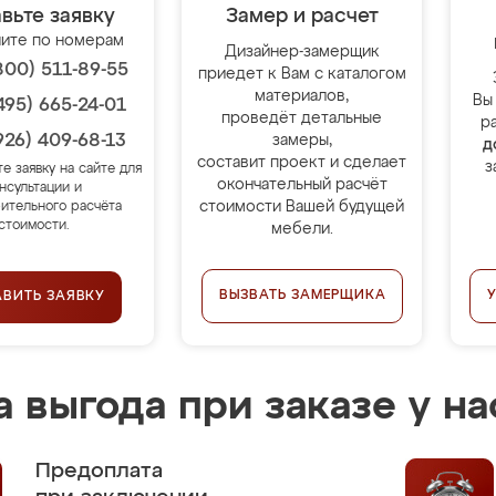
вьте заявку
Замер и расчет
ите по номерам
Дизайнер-замерщик
800) 511-89-55
приедет к Вам с каталогом
материалов,
Вы
495) 665-24-01
проведёт детальные
р
926) 409-68-13
замеры,
д
составит проект и сделает
з
те заявку на сайте для
окончательный расчёт
нсультации и
стоимости Вашей будущей
ительного расчёта
стоимости.
мебели.
ВЫЗВАТЬ ЗАМЕРЩИКА
АВИТЬ ЗАЯВКУ
 выгода при заказе у на
Предоплата