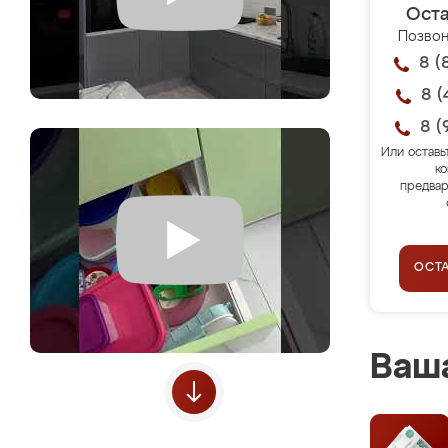
Оста
Позвон
8 (
8 (
8 (
Или оставь
ко
предвар
ОСТ
Ваша