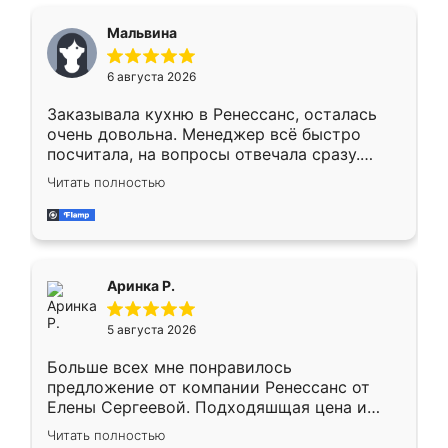
ящики ходят плавно, ничего не скрипит.
Всё подошло как влитое.
Мальвина
6 августа 2026
Заказывала кухню в Ренессанс, осталась
очень довольна. Менеджер всё быстро
посчитала, на вопросы отвечала сразу.
Замерщик приехал в субботу, подошёл к
Читать полностью
делу со всей ответственностью. Собрали
за день, ребята работали аккуратно, даже
пыли почти не было. Качество отличное,
ящики ходят плавно, ничего не скрипит.
Всё подошло как влитое.
Аринка Р.
5 августа 2026
Больше всех мне понравилось
предложение от компании Ренессанс от
Елены Сергеевой. Подходяшщая цена и
короткие сроки изготовления. Приехавший
Читать полностью
для замера сотрудник Владислав