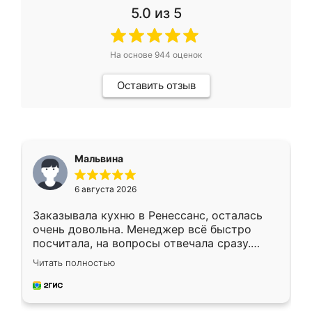
5.0
из 5
На основе
944
оценок
Оставить отзыв
Мальвина
6 августа 2026
Заказывала кухню в Ренессанс, осталась
очень довольна. Менеджер всё быстро
посчитала, на вопросы отвечала сразу.
Замерщик приехал в субботу, подошёл к
Читать полностью
делу со всей ответственностью. Собрали
за день, ребята работали аккуратно, даже
пыли почти не было. Качество отличное,