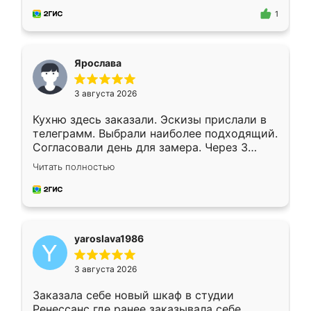
предложил по моему эскизу самый
1
подходящий вариант шкафа. Немного его
видоизменил, получилось даже лучше, чем
я хотела.
Ярослава
3 августа 2026
Кухню здесь заказали. Эскизы прислали в
телеграмм. Выбрали наиболее подходящий.
Согласовали день для замера. Через 3
недели кухня была уже готова. Остались
Читать полностью
довольны работой. Спасибо Ренессанс
мебель за качественную работу!
yaroslava1986
3 августа 2026
Заказала себе новый шкаф в студии
Ренессанс где ранее заказывала себе