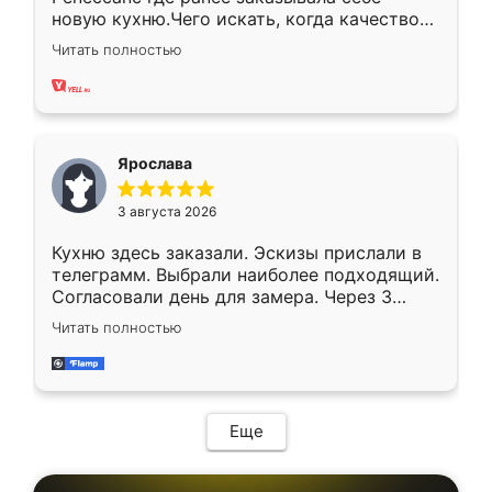
новую кухню.Чего искать, когда качеством
вполне довольна. Служит кухня уже почти
Читать полностью
два года, нареканий нет.
Ярослава
3 августа 2026
Кухню здесь заказали. Эскизы прислали в
телеграмм. Выбрали наиболее подходящий.
Согласовали день для замера. Через 3
недели кухня была уже готова. Остались
Читать полностью
довольны работой. Спасибо Ренессанс
мебель за качественную работу!
Еще