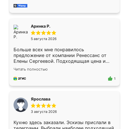
за день, ребята работали аккуратно, даже
пыли почти не было. Качество отличное,
ящики ходят плавно, ничего не скрипит.
Всё подошло как влитое.
Аринка Р.
5 августа 2026
Больше всех мне понравилось
предложение от компании Ренессанс от
Елены Сергеевой. Подходяшщая цена и
короткие сроки изготовления. Приехавший
Читать полностью
для замера сотрудник Владислав
предложил по моему эскизу самый
1
подходящий вариант шкафа. Немного его
видоизменил, получилось даже лучше, чем
я хотела.
Ярослава
3 августа 2026
Кухню здесь заказали. Эскизы прислали в
телеграмм. Выбрали наиболее подходящий.