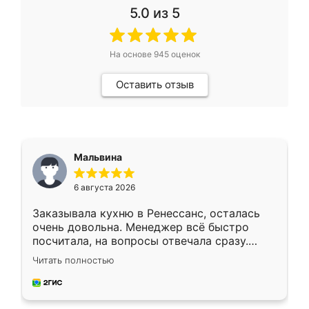
5.0
из 5
На основе
945
оценок
Оставить отзыв
Мальвина
6 августа 2026
Заказывала кухню в Ренессанс, осталась
очень довольна. Менеджер всё быстро
посчитала, на вопросы отвечала сразу.
Замерщик приехал в субботу, подошёл к
Читать полностью
делу со всей ответственностью. Собрали
за день, ребята работали аккуратно, даже
пыли почти не было. Качество отличное,