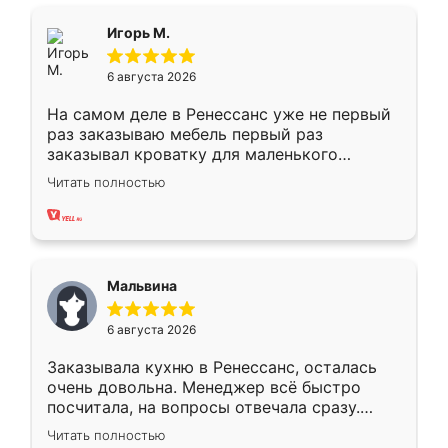
ящики ходят плавно, ничего не скрипит.
Всё подошло как влитое.
Игорь М.
6 августа 2026
На самом деле в Ренессанс уже не первый
раз заказываю мебель первый раз
заказывал кроватку для маленького
ребёнка при его рождении ,во второй раз
Читать полностью
заказал шкаф-купе. По качеству очень
хорошее сборка достаточно быстрая,
также адекватные цены. До этого
сравнивал с разными конкурентами в этом
сегменте ,выбор у конкурентов куда
Мальвина
меньше, здесь же он более разнообразный.
Мне нравится ,если что-то потребуется из
6 августа 2026
мебели буду заказывать только здесь.
Заказывала кухню в Ренессанс, осталась
очень довольна. Менеджер всё быстро
посчитала, на вопросы отвечала сразу.
Замерщик приехал в субботу, подошёл к
Читать полностью
делу со всей ответственностью. Собрали