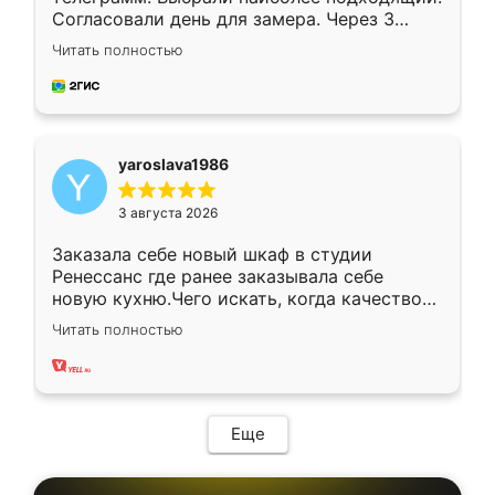
Согласовали день для замера. Через 3
недели кухня была уже готова. Остались
Читать полностью
довольны работой. Спасибо Ренессанс
мебель за качественную работу!
yaroslava1986
3 августа 2026
Заказала себе новый шкаф в студии
Ренессанс где ранее заказывала себе
новую кухню.Чего искать, когда качеством
вполне довольна. Служит кухня уже почти
Читать полностью
два года, нареканий нет.
Еще