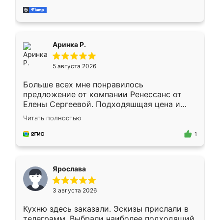
за день, ребята работали аккуратно, даже
пыли почти не было. Качество отличное,
ящики ходят плавно, ничего не скрипит.
Всё подошло как влитое.
Аринка Р.
5 августа 2026
Больше всех мне понравилось
предложение от компании Ренессанс от
Елены Сергеевой. Подходяшщая цена и
короткие сроки изготовления. Приехавший
Читать полностью
для замера сотрудник Владислав
предложил по моему эскизу самый
1
подходящий вариант шкафа. Немного его
видоизменил, получилось даже лучше, чем
я хотела.
Ярослава
3 августа 2026
Кухню здесь заказали. Эскизы прислали в
телеграмм. Выбрали наиболее подходящий.