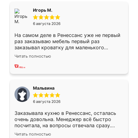
ящики ходят плавно, ничего не скрипит.
Всё подошло как влитое.
Игорь М.
6 августа 2026
На самом деле в Ренессанс уже не первый
раз заказываю мебель первый раз
заказывал кроватку для маленького
ребёнка при его рождении ,во второй раз
Читать полностью
заказал шкаф-купе. По качеству очень
хорошее сборка достаточно быстрая,
также адекватные цены. До этого
сравнивал с разными конкурентами в этом
сегменте ,выбор у конкурентов куда
Мальвина
меньше, здесь же он более разнообразный.
Мне нравится ,если что-то потребуется из
6 августа 2026
мебели буду заказывать только здесь.
Заказывала кухню в Ренессанс, осталась
очень довольна. Менеджер всё быстро
посчитала, на вопросы отвечала сразу.
Замерщик приехал в субботу, подошёл к
Читать полностью
делу со всей ответственностью. Собрали