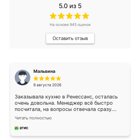
5.0
из 5
На основе
945
оценок
Оставить отзыв
Мальвина
6 августа 2026
Заказывала кухню в Ренессанс, осталась
очень довольна. Менеджер всё быстро
посчитала, на вопросы отвечала сразу.
Замерщик приехал в субботу, подошёл к
Читать полностью
делу со всей ответственностью. Собрали
за день, ребята работали аккуратно, даже
пыли почти не было. Качество отличное,