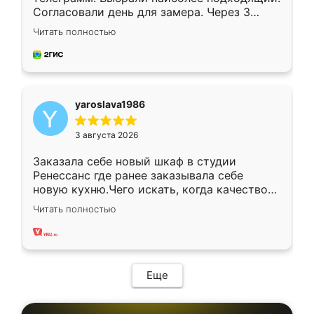
Согласовали день для замера. Через 3
недели кухня была уже готова. Остались
Читать полностью
довольны работой. Спасибо Ренессанс
мебель за качественную работу!
yaroslava1986
3 августа 2026
Заказала себе новый шкаф в студии
Ренессанс где ранее заказывала себе
новую кухню.Чего искать, когда качеством
вполне довольна. Служит кухня уже почти
Читать полностью
два года, нареканий нет.
Еще