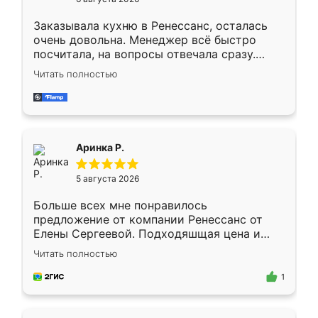
мебели буду заказывать только здесь.
Заказывала кухню в Ренессанс, осталась
очень довольна. Менеджер всё быстро
посчитала, на вопросы отвечала сразу.
Замерщик приехал в субботу, подошёл к
Читать полностью
делу со всей ответственностью. Собрали
за день, ребята работали аккуратно, даже
пыли почти не было. Качество отличное,
ящики ходят плавно, ничего не скрипит.
Всё подошло как влитое.
Аринка Р.
5 августа 2026
Больше всех мне понравилось
предложение от компании Ренессанс от
Елены Сергеевой. Подходяшщая цена и
короткие сроки изготовления. Приехавший
Читать полностью
для замера сотрудник Владислав
предложил по моему эскизу самый
1
подходящий вариант шкафа. Немного его
видоизменил, получилось даже лучше, чем