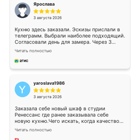
я хотела.
Ярослава
3 августа 2026
Кухню здесь заказали. Эскизы прислали в
телеграмм. Выбрали наиболее подходящий.
Согласовали день для замера. Через 3
недели кухня была уже готова. Остались
Читать полностью
довольны работой. Спасибо Ренессанс
мебель за качественную работу!
yaroslava1986
3 августа 2026
Заказала себе новый шкаф в студии
Ренессанс где ранее заказывала себе
новую кухню.Чего искать, когда качеством
вполне довольна. Служит кухня уже почти
Читать полностью
два года, нареканий нет.