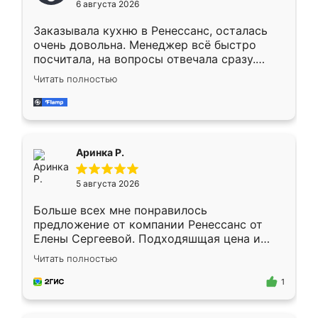
6 августа 2026
мебели буду заказывать только здесь.
Заказывала кухню в Ренессанс, осталась
очень довольна. Менеджер всё быстро
посчитала, на вопросы отвечала сразу.
Замерщик приехал в субботу, подошёл к
Читать полностью
делу со всей ответственностью. Собрали
за день, ребята работали аккуратно, даже
пыли почти не было. Качество отличное,
ящики ходят плавно, ничего не скрипит.
Всё подошло как влитое.
Аринка Р.
5 августа 2026
Больше всех мне понравилось
предложение от компании Ренессанс от
Елены Сергеевой. Подходяшщая цена и
короткие сроки изготовления. Приехавший
Читать полностью
для замера сотрудник Владислав
предложил по моему эскизу самый
1
подходящий вариант шкафа. Немного его
видоизменил, получилось даже лучше, чем