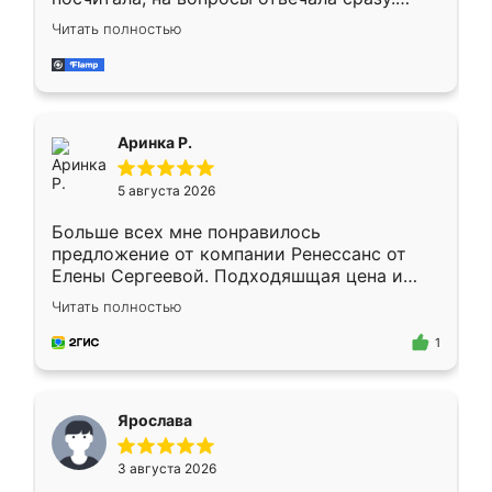
Замерщик приехал в субботу, подошёл к
Читать полностью
делу со всей ответственностью. Собрали
за день, ребята работали аккуратно, даже
пыли почти не было. Качество отличное,
ящики ходят плавно, ничего не скрипит.
Всё подошло как влитое.
Аринка Р.
5 августа 2026
Больше всех мне понравилось
предложение от компании Ренессанс от
Елены Сергеевой. Подходяшщая цена и
короткие сроки изготовления. Приехавший
Читать полностью
для замера сотрудник Владислав
предложил по моему эскизу самый
1
подходящий вариант шкафа. Немного его
видоизменил, получилось даже лучше, чем
я хотела.
Ярослава
3 августа 2026