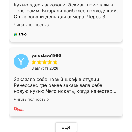
Кухню здесь заказали. Эскизы прислали в
телеграмм. Выбрали наиболее подходящий.
Согласовали день для замера. Через 3
недели кухня была уже готова. Остались
Читать полностью
довольны работой. Спасибо Ренессанс
мебель за качественную работу!
yaroslava1986
3 августа 2026
Заказала себе новый шкаф в студии
Ренессанс где ранее заказывала себе
новую кухню.Чего искать, когда качеством
вполне довольна. Служит кухня уже почти
Читать полностью
два года, нареканий нет.
Еще