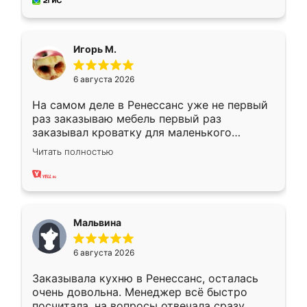
за день, ребята работали аккуратно, даже
пыли почти не было. Качество отличное,
ящики ходят плавно, ничего не скрипит.
Всё подошло как влитое.
Игорь М.
6 августа 2026
На самом деле в Ренессанс уже не первый
раз заказываю мебель первый раз
заказывал кроватку для маленького
ребёнка при его рождении ,во второй раз
Читать полностью
заказал шкаф-купе. По качеству очень
хорошее сборка достаточно быстрая,
также адекватные цены. До этого
сравнивал с разными конкурентами в этом
сегменте ,выбор у конкурентов куда
Мальвина
меньше, здесь же он более разнообразный.
Мне нравится ,если что-то потребуется из
6 августа 2026
мебели буду заказывать только здесь.
Заказывала кухню в Ренессанс, осталась
очень довольна. Менеджер всё быстро
посчитала, на вопросы отвечала сразу.