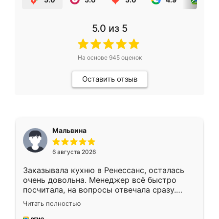
5.0
из 5
На основе
945
оценок
Оставить отзыв
Мальвина
6 августа 2026
Заказывала кухню в Ренессанс, осталась
очень довольна. Менеджер всё быстро
посчитала, на вопросы отвечала сразу.
Замерщик приехал в субботу, подошёл к
Читать полностью
делу со всей ответственностью. Собрали