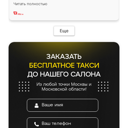
вполне довольна. Служит кухня уже почти
Читать полностью
два года, нареканий нет.
Еще
ЗАКАЗАТЬ
БЕСПЛАТНОЕ ТАКСИ
ДО НАШЕГО САЛОНА
Из любой точки Москвы и
Московской области!