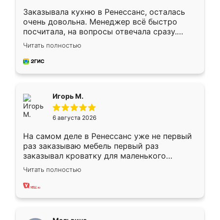
Заказывала кухню в Ренессанс, осталась
очень довольна. Менеджер всё быстро
посчитала, на вопросы отвечала сразу.
Замерщик приехал в субботу, подошёл к
Читать полностью
делу со всей ответственностью. Собрали
за день, ребята работали аккуратно, даже
пыли почти не было. Качество отличное,
ящики ходят плавно, ничего не скрипит.
Всё подошло как влитое.
Игорь М.
6 августа 2026
На самом деле в Ренессанс уже не первый
раз заказываю мебель первый раз
заказывал кроватку для маленького
ребёнка при его рождении ,во второй раз
Читать полностью
заказал шкаф-купе. По качеству очень
хорошее сборка достаточно быстрая,
также адекватные цены. До этого
сравнивал с разными конкурентами в этом
сегменте ,выбор у конкурентов куда