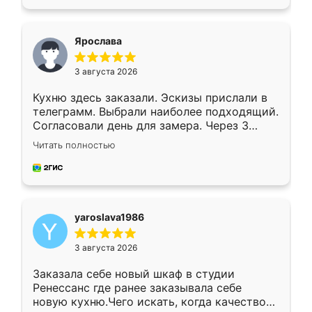
подходящий вариант шкафа. Немного его
видоизменил, получилось даже лучше, чем
я хотела.
Ярослава
3 августа 2026
Кухню здесь заказали. Эскизы прислали в
телеграмм. Выбрали наиболее подходящий.
Согласовали день для замера. Через 3
недели кухня была уже готова. Остались
Читать полностью
довольны работой. Спасибо Ренессанс
мебель за качественную работу!
yaroslava1986
3 августа 2026
Заказала себе новый шкаф в студии
Ренессанс где ранее заказывала себе
новую кухню.Чего искать, когда качеством