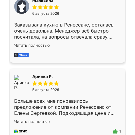
Мальвина
меньше, здесь же он более разнообразный.
Мне нравится ,если что-то потребуется из
6 августа 2026
мебели буду заказывать только здесь.
Заказывала кухню в Ренессанс, осталась
очень довольна. Менеджер всё быстро
посчитала, на вопросы отвечала сразу.
Замерщик приехал в субботу, подошёл к
Читать полностью
делу со всей ответственностью. Собрали
за день, ребята работали аккуратно, даже
пыли почти не было. Качество отличное,
ящики ходят плавно, ничего не скрипит.
Всё подошло как влитое.
Аринка Р.
5 августа 2026
Больше всех мне понравилось
предложение от компании Ренессанс от
Елены Сергеевой. Подходяшщая цена и
короткие сроки изготовления. Приехавший
Читать полностью
для замера сотрудник Владислав
предложил по моему эскизу самый
1