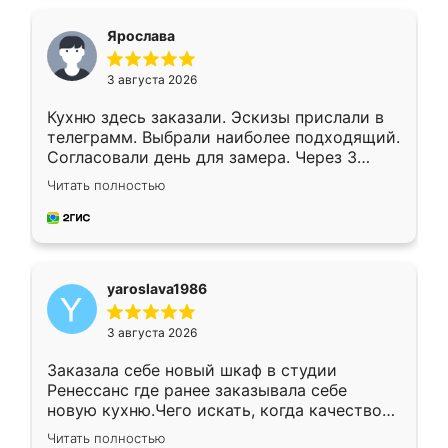
видоизменил, получилось даже лучше, чем
я хотела.
Ярослава
3 августа 2026
Кухню здесь заказали. Эскизы прислали в
телеграмм. Выбрали наиболее подходящий.
Согласовали день для замера. Через 3
недели кухня была уже готова. Остались
Читать полностью
довольны работой. Спасибо Ренессанс
мебель за качественную работу!
yaroslava1986
3 августа 2026
Заказала себе новый шкаф в студии
Ренессанс где ранее заказывала себе
новую кухню.Чего искать, когда качеством
вполне довольна. Служит кухня уже почти
Читать полностью