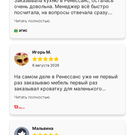
Заказывала кухню в Ренессанс, осталась
очень довольна. Менеджер всё быстро
посчитала, на вопросы отвечала сразу.
Замерщик приехал в субботу, подошёл к
Читать полностью
делу со всей ответственностью. Собрали
за день, ребята работали аккуратно, даже
пыли почти не было. Качество отличное,
ящики ходят плавно, ничего не скрипит.
Всё подошло как влитое.
Игорь М.
6 августа 2026
На самом деле в Ренессанс уже не первый
раз заказываю мебель первый раз
заказывал кроватку для маленького
ребёнка при его рождении ,во второй раз
Читать полностью
заказал шкаф-купе. По качеству очень
хорошее сборка достаточно быстрая,
также адекватные цены. До этого
сравнивал с разными конкурентами в этом
сегменте ,выбор у конкурентов куда
Мальвина
меньше, здесь же он более разнообразный.