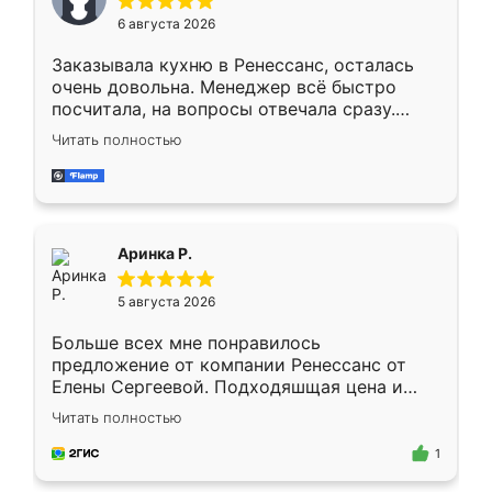
Мне нравится ,если что-то потребуется из
6 августа 2026
мебели буду заказывать только здесь.
Заказывала кухню в Ренессанс, осталась
очень довольна. Менеджер всё быстро
посчитала, на вопросы отвечала сразу.
Замерщик приехал в субботу, подошёл к
Читать полностью
делу со всей ответственностью. Собрали
за день, ребята работали аккуратно, даже
пыли почти не было. Качество отличное,
ящики ходят плавно, ничего не скрипит.
Всё подошло как влитое.
Аринка Р.
5 августа 2026
Больше всех мне понравилось
предложение от компании Ренессанс от
Елены Сергеевой. Подходяшщая цена и
короткие сроки изготовления. Приехавший
Читать полностью
для замера сотрудник Владислав
предложил по моему эскизу самый
1
подходящий вариант шкафа. Немного его