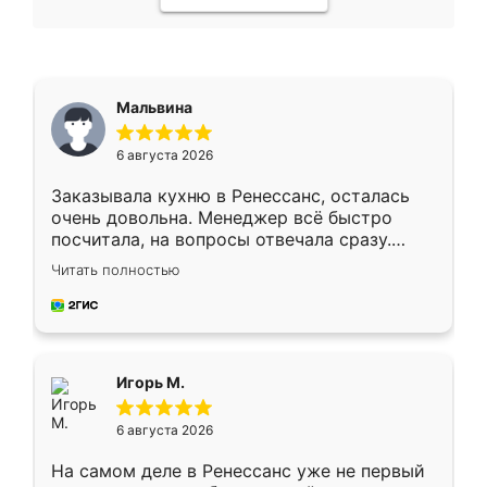
Мальвина
6 августа 2026
Заказывала кухню в Ренессанс, осталась
очень довольна. Менеджер всё быстро
посчитала, на вопросы отвечала сразу.
Замерщик приехал в субботу, подошёл к
Читать полностью
делу со всей ответственностью. Собрали
за день, ребята работали аккуратно, даже
пыли почти не было. Качество отличное,
ящики ходят плавно, ничего не скрипит.
Всё подошло как влитое.
Игорь М.
6 августа 2026
На самом деле в Ренессанс уже не первый