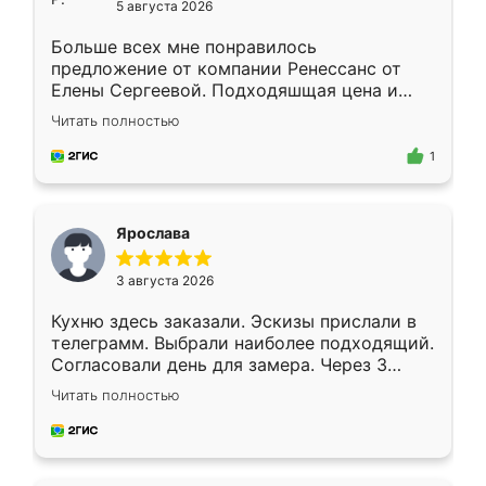
5 августа 2026
Больше всех мне понравилось
предложение от компании Ренессанс от
Елены Сергеевой. Подходяшщая цена и
короткие сроки изготовления. Приехавший
Читать полностью
для замера сотрудник Владислав
предложил по моему эскизу самый
1
подходящий вариант шкафа. Немного его
видоизменил, получилось даже лучше, чем
я хотела.
Ярослава
3 августа 2026
Кухню здесь заказали. Эскизы прислали в
телеграмм. Выбрали наиболее подходящий.
Согласовали день для замера. Через 3
недели кухня была уже готова. Остались
Читать полностью
довольны работой. Спасибо Ренессанс
мебель за качественную работу!