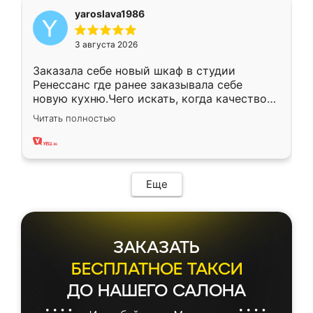
yaroslava1986
3 августа 2026
Заказала себе новый шкаф в студии
Ренессанс где ранее заказывала себе
новую кухню.Чего искать, когда качеством
вполне довольна. Служит кухня уже почти
Читать полностью
два года, нареканий нет.
Еще
ЗАКАЗАТЬ
БЕСПЛАТНОЕ ТАКСИ
ДО НАШЕГО САЛОНА