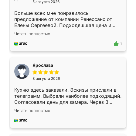
5 августа 2026
Больше всех мне понравилось
предложение от компании Ренессанс от
Елены Сергеевой. Подходяшщая цена и
короткие сроки изготовления. Приехавший
Читать полностью
для замера сотрудник Владислав
предложил по моему эскизу самый
1
подходящий вариант шкафа. Немного его
видоизменил, получилось даже лучше, чем
я хотела.
Ярослава
3 августа 2026
Кухню здесь заказали. Эскизы прислали в
телеграмм. Выбрали наиболее подходящий.
Согласовали день для замера. Через 3
недели кухня была уже готова. Остались
Читать полностью
довольны работой. Спасибо Ренессанс
мебель за качественную работу!