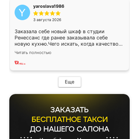
yaroslava1986
3 августа 2026
Заказала себе новый шкаф в студии
Ренессанс где ранее заказывала себе
новую кухню.Чего искать, когда качеством
вполне довольна. Служит кухня уже почти
Читать полностью
два года, нареканий нет.
Еще
ЗАКАЗАТЬ
БЕСПЛАТНОЕ ТАКСИ
ДО НАШЕГО САЛОНА