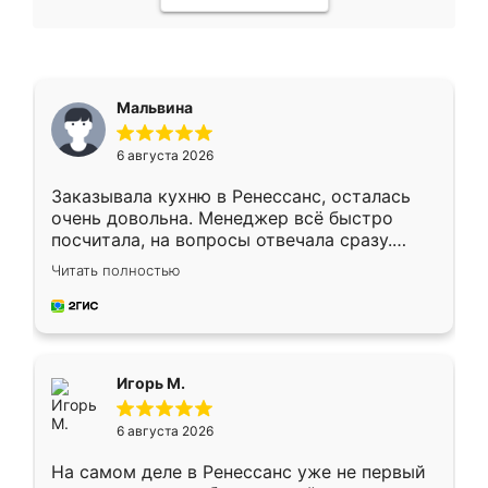
Мальвина
6 августа 2026
Заказывала кухню в Ренессанс, осталась
очень довольна. Менеджер всё быстро
посчитала, на вопросы отвечала сразу.
Замерщик приехал в субботу, подошёл к
Читать полностью
делу со всей ответственностью. Собрали
за день, ребята работали аккуратно, даже
пыли почти не было. Качество отличное,
ящики ходят плавно, ничего не скрипит.
Всё подошло как влитое.
Игорь М.
6 августа 2026
На самом деле в Ренессанс уже не первый