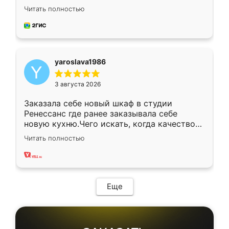
недели кухня была уже готова. Остались
Читать полностью
довольны работой. Спасибо Ренессанс
мебель за качественную работу!
yaroslava1986
3 августа 2026
Заказала себе новый шкаф в студии
Ренессанс где ранее заказывала себе
новую кухню.Чего искать, когда качеством
вполне довольна. Служит кухня уже почти
Читать полностью
два года, нареканий нет.
Еще