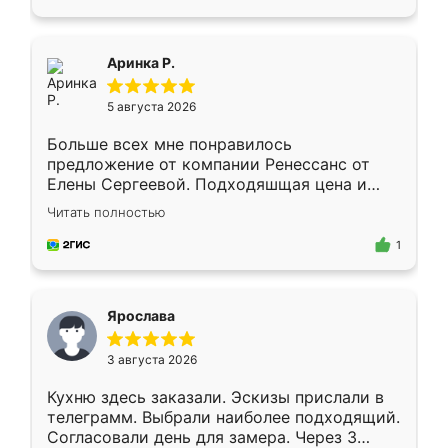
пыли почти не было. Качество отличное,
ящики ходят плавно, ничего не скрипит.
Всё подошло как влитое.
Аринка Р.
5 августа 2026
Больше всех мне понравилось
предложение от компании Ренессанс от
Елены Сергеевой. Подходяшщая цена и
короткие сроки изготовления. Приехавший
Читать полностью
для замера сотрудник Владислав
предложил по моему эскизу самый
1
подходящий вариант шкафа. Немного его
видоизменил, получилось даже лучше, чем
я хотела.
Ярослава
3 августа 2026
Кухню здесь заказали. Эскизы прислали в
телеграмм. Выбрали наиболее подходящий.
Согласовали день для замера. Через 3