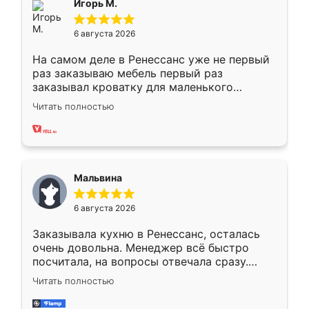
Игорь М.
6 августа 2026
На самом деле в Ренессанс уже не первый
раз заказываю мебель первый раз
заказывал кроватку для маленького
ребёнка при его рождении ,во второй раз
Читать полностью
заказал шкаф-купе. По качеству очень
хорошее сборка достаточно быстрая,
также адекватные цены. До этого
сравнивал с разными конкурентами в этом
сегменте ,выбор у конкурентов куда
Мальвина
меньше, здесь же он более разнообразный.
Мне нравится ,если что-то потребуется из
6 августа 2026
мебели буду заказывать только здесь.
Заказывала кухню в Ренессанс, осталась
очень довольна. Менеджер всё быстро
посчитала, на вопросы отвечала сразу.
Замерщик приехал в субботу, подошёл к
Читать полностью
делу со всей ответственностью. Собрали
за день, ребята работали аккуратно, даже