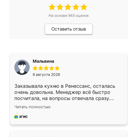
На основе
945
оценок
Оставить отзыв
Мальвина
6 августа 2026
Заказывала кухню в Ренессанс, осталась
очень довольна. Менеджер всё быстро
посчитала, на вопросы отвечала сразу.
Замерщик приехал в субботу, подошёл к
Читать полностью
делу со всей ответственностью. Собрали
за день, ребята работали аккуратно, даже
пыли почти не было. Качество отличное,
ящики ходят плавно, ничего не скрипит.
Всё подошло как влитое.