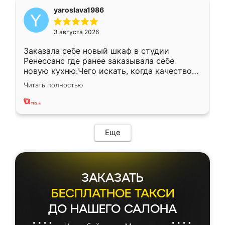
yaroslava1986
3 августа 2026
Заказала себе новый шкаф в студии
Ренессанс где ранее заказывала себе
новую кухню.Чего искать, когда качеством
вполне довольна. Служит кухня уже почти
Читать полностью
два года, нареканий нет.
Еще
ЗАКАЗАТЬ
БЕСПЛАТНОЕ ТАКСИ
ДО НАШЕГО САЛОНА