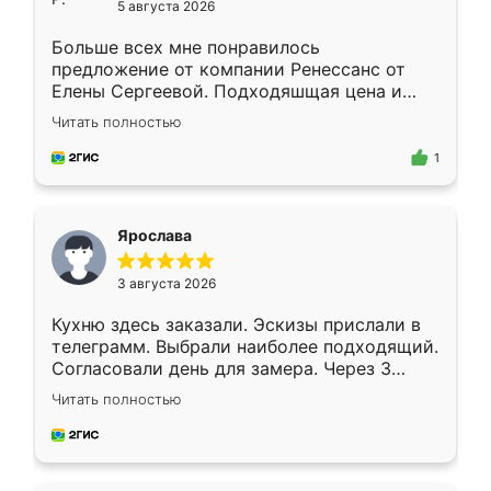
5 августа 2026
Больше всех мне понравилось
предложение от компании Ренессанс от
Елены Сергеевой. Подходяшщая цена и
короткие сроки изготовления. Приехавший
Читать полностью
для замера сотрудник Владислав
предложил по моему эскизу самый
1
подходящий вариант шкафа. Немного его
видоизменил, получилось даже лучше, чем
я хотела.
Ярослава
3 августа 2026
Кухню здесь заказали. Эскизы прислали в
телеграмм. Выбрали наиболее подходящий.
Согласовали день для замера. Через 3
недели кухня была уже готова. Остались
Читать полностью
довольны работой. Спасибо Ренессанс
мебель за качественную работу!