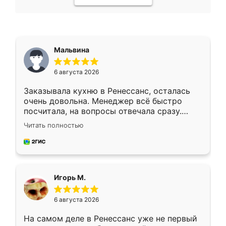
Мальвина
6 августа 2026
Заказывала кухню в Ренессанс, осталась
очень довольна. Менеджер всё быстро
посчитала, на вопросы отвечала сразу.
Замерщик приехал в субботу, подошёл к
Читать полностью
делу со всей ответственностью. Собрали
за день, ребята работали аккуратно, даже
пыли почти не было. Качество отличное,
ящики ходят плавно, ничего не скрипит.
Всё подошло как влитое.
Игорь М.
6 августа 2026
На самом деле в Ренессанс уже не первый