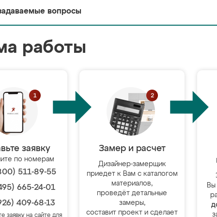
задаваемые вопросы
ма работы
вьте заявку
Замер и расчет
ите по номерам
Дизайнер-замерщик
800) 511-89-55
приедет к Вам с каталогом
материалов,
Вы
495) 665-24-01
проведёт детальные
р
926) 409-68-13
замеры,
д
составит проект и сделает
з
те заявку на сайте для