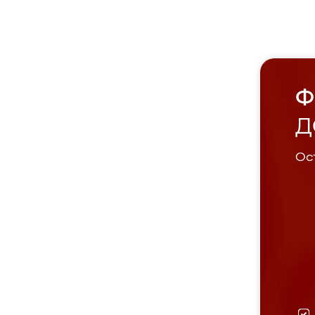
Ф
Д
Ост