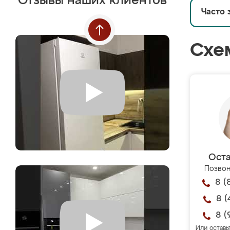
Отзывы наших клиентов
Часто 
Схе
Оста
Позвон
8 (
8 (
8 (
Или оставь