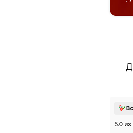
Д
Вс
5.0
из 