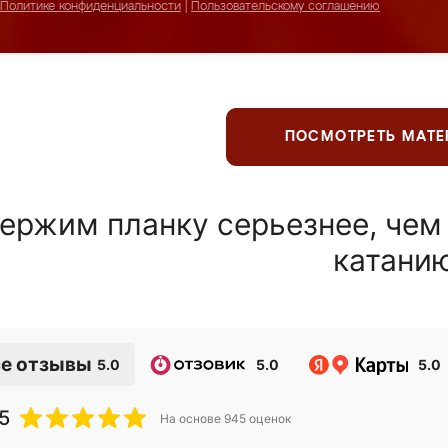
Политике конфиденциальности
|
Пользовательскому соглашению
ПОСМОТРЕТЬ МАТ
ержим планку серьезнее, чем
катани
е отзывы
5.0
5.0
5.0
5
На основе
945
оценок