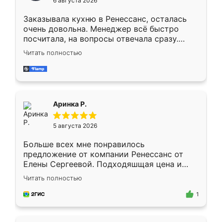
6 августа 2026
мебели буду заказывать только здесь.
Заказывала кухню в Ренессанс, осталась
очень довольна. Менеджер всё быстро
посчитала, на вопросы отвечала сразу.
Замерщик приехал в субботу, подошёл к
Читать полностью
делу со всей ответственностью. Собрали
за день, ребята работали аккуратно, даже
пыли почти не было. Качество отличное,
ящики ходят плавно, ничего не скрипит.
Всё подошло как влитое.
Аринка Р.
5 августа 2026
Больше всех мне понравилось
предложение от компании Ренессанс от
Елены Сергеевой. Подходяшщая цена и
короткие сроки изготовления. Приехавший
Читать полностью
для замера сотрудник Владислав
предложил по моему эскизу самый
1
подходящий вариант шкафа. Немного его
видоизменил, получилось даже лучше, чем