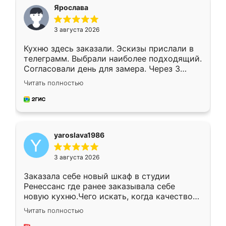
я хотела.
Ярослава
3 августа 2026
Кухню здесь заказали. Эскизы прислали в
телеграмм. Выбрали наиболее подходящий.
Согласовали день для замера. Через 3
недели кухня была уже готова. Остались
Читать полностью
довольны работой. Спасибо Ренессанс
мебель за качественную работу!
yaroslava1986
3 августа 2026
Заказала себе новый шкаф в студии
Ренессанс где ранее заказывала себе
новую кухню.Чего искать, когда качеством
вполне довольна. Служит кухня уже почти
Читать полностью
два года, нареканий нет.