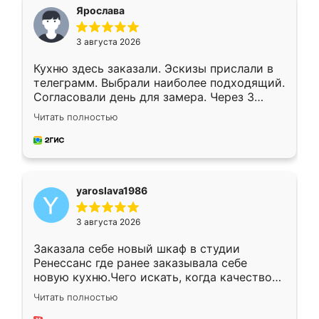
я хотела.
Ярослава
3 августа 2026
Кухню здесь заказали. Эскизы прислали в
телеграмм. Выбрали наиболее подходящий.
Согласовали день для замера. Через 3
недели кухня была уже готова. Остались
Читать полностью
довольны работой. Спасибо Ренессанс
мебель за качественную работу!
yaroslava1986
3 августа 2026
Заказала себе новый шкаф в студии
Ренессанс где ранее заказывала себе
новую кухню.Чего искать, когда качеством
вполне довольна. Служит кухня уже почти
Читать полностью
два года, нареканий нет.