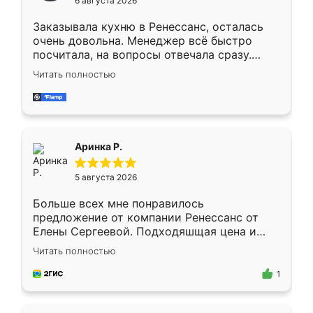
6 августа 2026
мебели буду заказывать только здесь.
Заказывала кухню в Ренессанс, осталась
очень довольна. Менеджер всё быстро
посчитала, на вопросы отвечала сразу.
Замерщик приехал в субботу, подошёл к
Читать полностью
делу со всей ответственностью. Собрали
за день, ребята работали аккуратно, даже
пыли почти не было. Качество отличное,
ящики ходят плавно, ничего не скрипит.
Всё подошло как влитое.
Аринка Р.
5 августа 2026
Больше всех мне понравилось
предложение от компании Ренессанс от
Елены Сергеевой. Подходяшщая цена и
короткие сроки изготовления. Приехавший
Читать полностью
для замера сотрудник Владислав
предложил по моему эскизу самый
1
подходящий вариант шкафа. Немного его
видоизменил, получилось даже лучше, чем