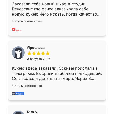
Заказала себе новый шкаф в студии
Ренессанс где ранее заказывала себе
новую кухню.Чего искать, когда качеством
вполне довольна. Служит кухня уже почти
Читать полностью
два года, нареканий нет.
Ярослава
3 августа 2026
Кухню здесь заказали. Эскизы прислали в
телеграмм. Выбрали наиболее подходящий.
Согласовали день для замера. Через 3
недели кухня была уже готова. Остались
Читать полностью
довольны работой. Спасибо Ренессанс
мебель за качественную работу!
Rita S.