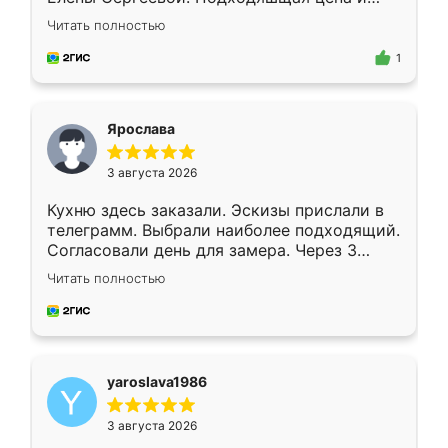
короткие сроки изготовления. Приехавший
Читать полностью
для замера сотрудник Владислав
предложил по моему эскизу самый
1
подходящий вариант шкафа. Немного его
видоизменил, получилось даже лучше, чем
я хотела.
Ярослава
3 августа 2026
Кухню здесь заказали. Эскизы прислали в
телеграмм. Выбрали наиболее подходящий.
Согласовали день для замера. Через 3
недели кухня была уже готова. Остались
Читать полностью
довольны работой. Спасибо Ренессанс
мебель за качественную работу!
yaroslava1986
3 августа 2026