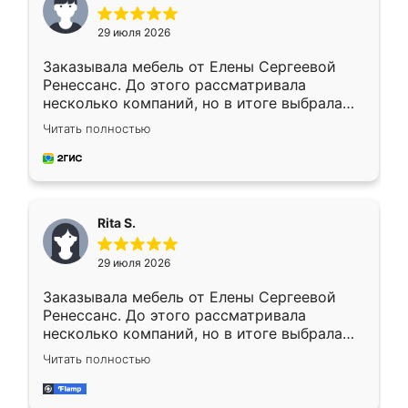
29 июля 2026
Заказывала мебель от Елены Сергеевой
Ренессанс. До этого рассматривала
несколько компаний, но в итоге выбрала
эту. Сначала обговорили условия, потом
Читать полностью
приехал замерщик, всё спокойно объяснил
и снял размеры. Изготовили в срок, с
доставкой тоже никаких проблем не
возникло. Сборку выполнили аккуратно,
мебель сразу встала на свое место без
Rita S.
каких-либо доработок. Качеством осталась
довольна, все выглядит так, как и ожидала.
29 июля 2026
Заказывала мебель от Елены Сергеевой
Ренессанс. До этого рассматривала
несколько компаний, но в итоге выбрала
эту. Сначала обговорили условия, потом
Читать полностью
приехал замерщик, всё спокойно объяснил
и снял размеры. Изготовили в срок, с
доставкой тоже никаких проблем не