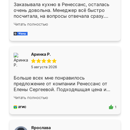
Заказывала кухню в Ренессанс, осталась
очень довольна. Менеджер всё быстро
посчитала, на вопросы отвечала сразу.
Замерщик приехал в субботу, подошёл к
Читать полностью
делу со всей ответственностью. Собрали
за день, ребята работали аккуратно, даже
пыли почти не было. Качество отличное,
ящики ходят плавно, ничего не скрипит.
Всё подошло как влитое.
Аринка Р.
5 августа 2026
Больше всех мне понравилось
предложение от компании Ренессанс от
Елены Сергеевой. Подходяшщая цена и
короткие сроки изготовления. Приехавший
Читать полностью
для замера сотрудник Владислав
предложил по моему эскизу самый
1
подходящий вариант шкафа. Немного его
видоизменил, получилось даже лучше, чем
я хотела.
Ярослава