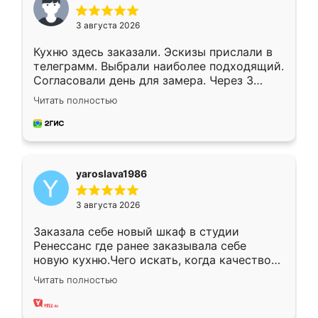
3 августа 2026
Кухню здесь заказали. Эскизы прислали в
телеграмм. Выбрали наиболее подходящий.
Согласовали день для замера. Через 3
недели кухня была уже готова. Остались
Читать полностью
довольны работой. Спасибо Ренессанс
мебель за качественную работу!
yaroslava1986
3 августа 2026
Заказала себе новый шкаф в студии
Ренессанс где ранее заказывала себе
новую кухню.Чего искать, когда качеством
вполне довольна. Служит кухня уже почти
Читать полностью
два года, нареканий нет.